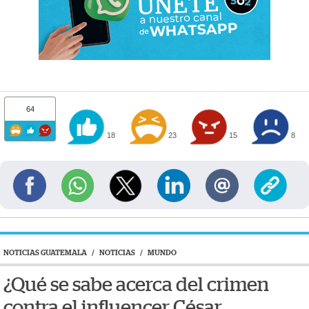
64
18
23
15
8
NOTICIAS GUATEMALA
/
NOTICIAS
/
MUNDO
¿Qué se sabe acerca del crimen
contra el influencer César