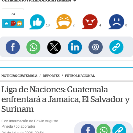
ÚLTIMAS NOTICIAS DE GUATEMALA
24
18
2
4
0
NOTICIAS GUATEMALA
/
DEPORTES
/
FÚTBOL NACIONAL
Liga de Naciones: Guatemala
enfrentará a Jamaica, El Salvador y
Surinam
Con información de Edwin Augusto
Pineda / colaborador