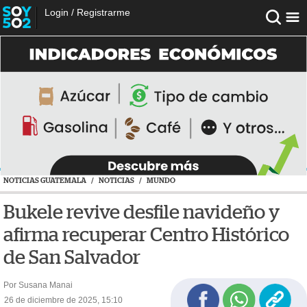
Login
/
Registrarme
NOTICIAS GUATEMALA
/
NOTICIAS
/
MUNDO
Bukele revive desfile navideño y
afirma recuperar Centro Histórico
de San Salvador
Por Susana Manai
26 de diciembre de 2025, 15:10