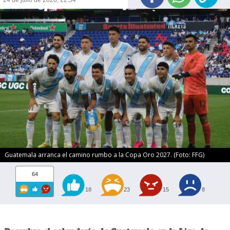
24 de julio de 2026, 22:54
Guatemala arranca el camino rumbo a la Copa Oro 2027. (Foto: FFG)
64
18
23
15
8