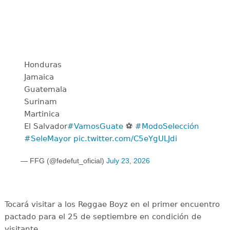
Honduras
Jamaica
Guatemala
Surinam
Martinica
El Salvador
#VamosGuate
⚽️
#ModoSelección
#SeleMayor
pic.twitter.com/C5eYgULJdi
— FFG (@fedefut_oficial)
July 23, 2026
Tocará visitar a los Reggae Boyz en el primer encuentro
pactado para el 25 de septiembre en condición de
visitante.