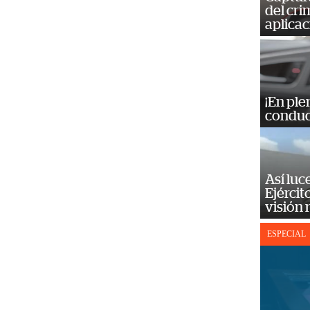
del cr
aplicac
¡En ple
conduc
Así luc
Ejércit
visión
ESPECIAL