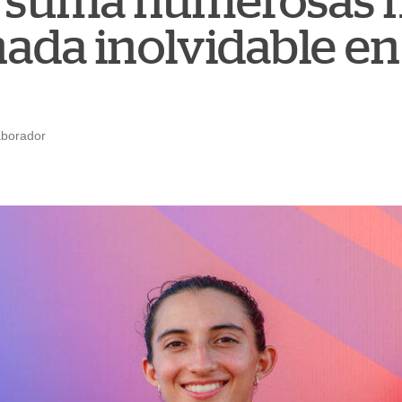
 suma numerosas 
nada inolvidable en
aborador