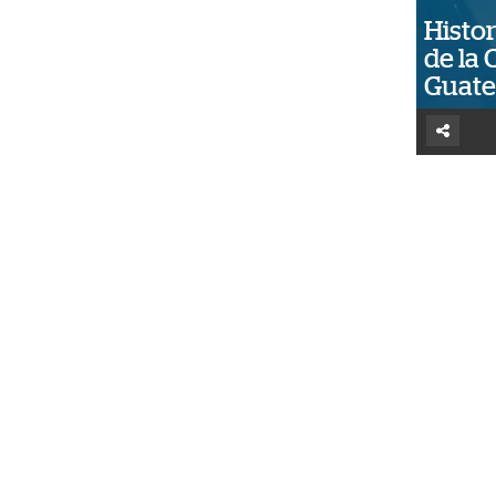
Histor
de la 
Guat