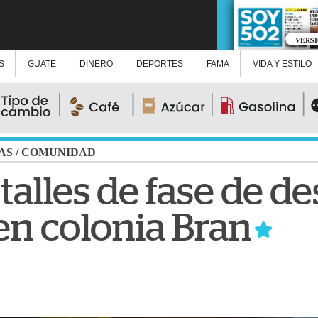
VERS
S
GUATE
DINERO
DEPORTES
FAMA
VIDA Y ESTILO
AS
/
COMUNIDAD
talles de fase de d
en colonia Bran