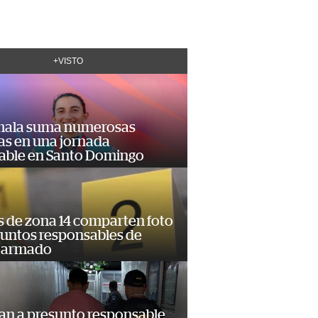
+VISTO
ala suma numerosas
as en una jornada
dable en Santo Domingo
s de zona 14 comparten foto
suntos responsables de
 armado
an a presunto responsable