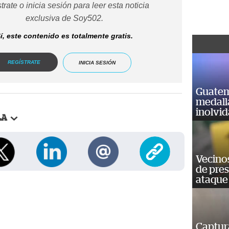
trate o inicia sesión para leer esta noticia
exclusiva de Soy502.
í, este contenido es totalmente gratis.
REGÍSTRATE
INICIA SESIÓN
Guatem
medall
inolvi
LA
Vecino
de pre
ataque
Captur