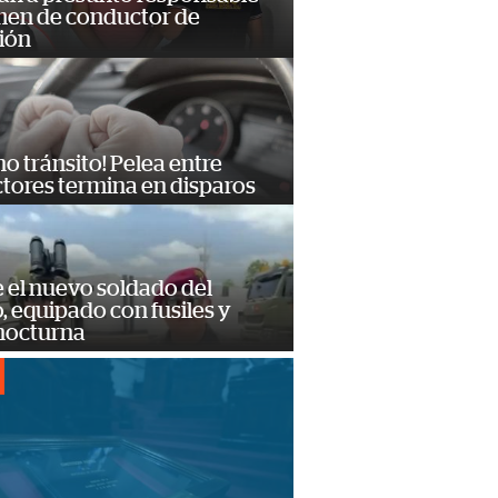
imen de conductor de
ión
no tránsito! Pelea entre
tores termina en disparos
e el nuevo soldado del
o, equipado con fusiles y
 nocturna