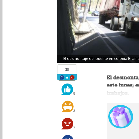
El desmontaje del puente en colonia Bran 
30
El desmontaj
este lunes; 
trabajos.
8
3
7