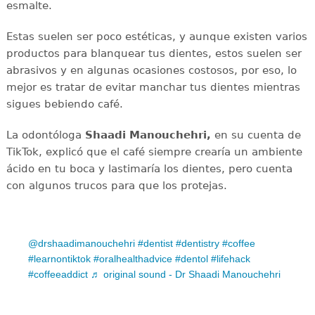
esmalte.
Estas suelen ser poco estéticas, y aunque existen varios
productos para blanquear tus dientes, estos suelen ser
abrasivos y en algunas ocasiones costosos, por eso, lo
mejor es tratar de evitar manchar tus dientes mientras
sigues bebiendo café.
La odontóloga
Shaadi Manouchehri,
en su cuenta de
TikTok, explicó que el café siempre crearía un ambiente
ácido en tu boca y lastimaría los dientes, pero cuenta
con algunos trucos para que los protejas.
@drshaadimanouchehri
#dentist
#dentistry
#coffee
#learnontiktok
#oralhealthadvice
#dentol
#lifehack
#coffeeaddict
♬ original sound - Dr Shaadi Manouchehri