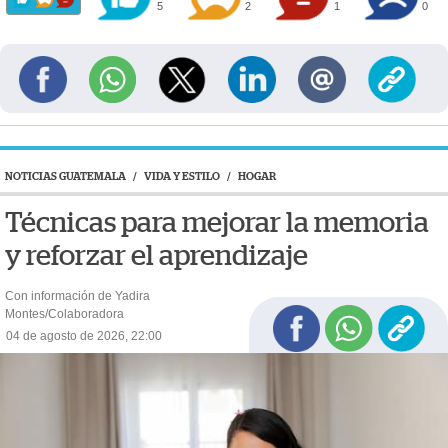
5
2
1
0
NOTICIAS GUATEMALA
/
VIDA Y ESTILO
/
HOGAR
Técnicas para mejorar la memoria
y reforzar el aprendizaje
Con información de Yadira
Montes/Colaboradora
04 de agosto de 2026, 22:00