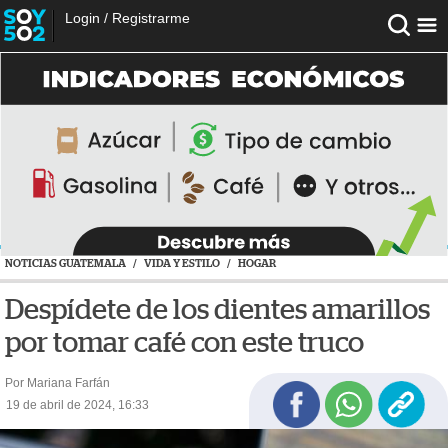
Login
/
Registrarme
NOTICIAS GUATEMALA
/
VIDA Y ESTILO
/
HOGAR
Despídete de los dientes amarillos
por tomar café con este truco
Por Mariana Farfán
19 de abril de 2024, 16:33