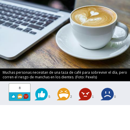
Muchas personas necesitan de una taza de café para sobrevivir el día, pero
corren el riesgo de manchas en los dientes. (Foto: Pexels)
8
5
2
1
0