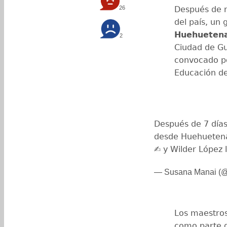
26
Después de r
del país, un
Huehueten
2
Ciudad de Gu
convocado po
Educación d
Después de 7 días
desde Huehueten
✍️ y Wilder López
— Susana Manai (
Los maestros
como parte 