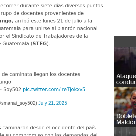
ecorrer durante siete días diversos puntos
 grupo de docentes provenientes de
ango,
arribó este lunes 21 de julio a la
atemala para unirse al plantón nacional
r el Sindicato de Trabajadores de la
e Guatemala (
STEG
).
 de caminata llegan los docentes
Ataque
ango
conduct
 l- Soy502
pic.twitter.com/ireTjokxv5
@smanai_soy502)
July 21, 2025
Doblet
Maldon
 caminaron desde el occidente del país
de su compromiso con las demandas del