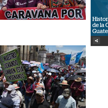
Histor
de la 
Guat