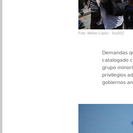
Foto: Wilder López - Soy502
Demandas qu
catalogado c
grupo minorit
privilegios a
gobiernos an