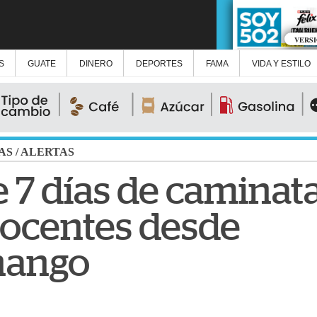
VERS
S
GUATE
DINERO
DEPORTES
FAMA
VIDA Y ESTILO
AS
/
ALERTAS
7 días de caminata,
 docentes desde
nango