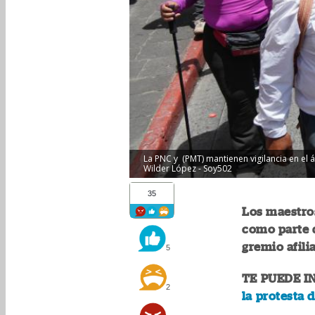
La PNC y (PMT) mantienen vigilancia en el á
Wilder López - Soy502
35
Los maestro
como parte 
gremio afili
5
TE PUEDE I
2
la protesta 