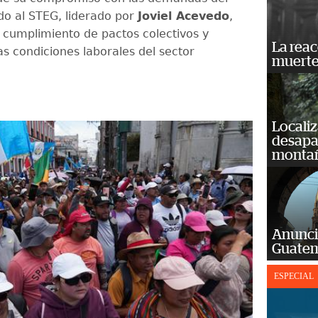
ado al STEG, liderado por
Joviel Acevedo
,
l cumplimiento de pactos colectivos y
La reac
as condiciones laborales del sector
muerte
Localiz
desapar
monta
Anunci
Guatem
ESPECIAL