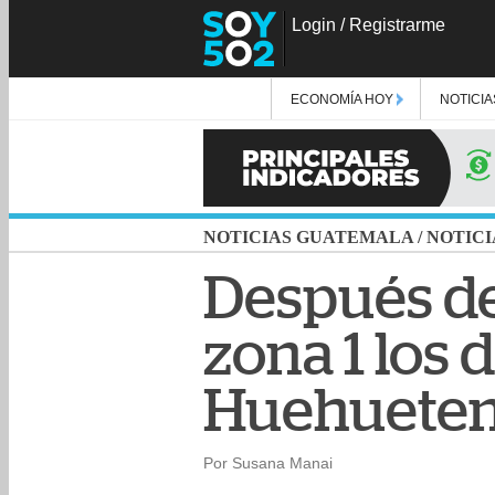
Login
/
Registrarme
ECONOMÍA HOY
NOTICIA
NOTICIAS GUATEMALA
/
NOTICI
Después de 
zona 1 los
Huehuete
Por Susana Manai