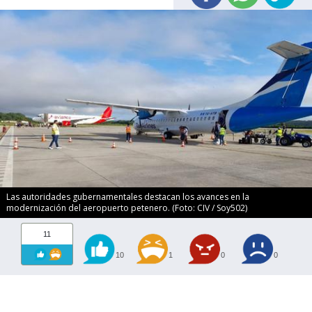
Las autoridades gubernamentales destacan los avances en la
modernización del aeropuerto petenero. (Foto: CIV / Soy502)
11
10
1
0
0