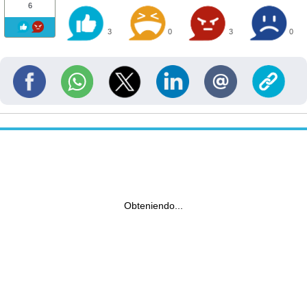
6
3
0
3
0
Obteniendo...