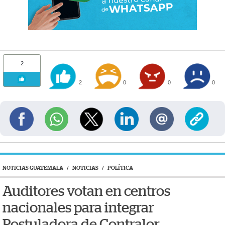
2
2
0
0
0
NOTICIAS GUATEMALA
/
NOTICIAS
/
POLÍTICA
Auditores votan en centros
nacionales para integrar
Postuladora de Contralor