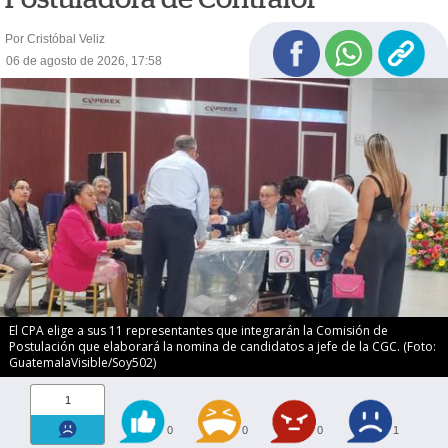
Por Cristóbal Veliz
06 de agosto de 2026, 17:58
El CPA elige a sus 11 representantes que integrarán la Comisión de
Postulación que elaborará la nomina de candidatos a jefe de la CGC. (Foto:
GuatemalaVisible/Soy502)
1
0
0
0
1