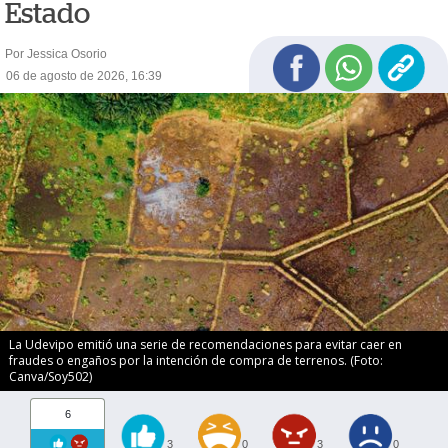
Estado
Por Jessica Osorio
06 de agosto de 2026, 16:39
La Udevipo emitió una serie de recomendaciones para evitar caer en
fraudes o engaños por la intención de compra de terrenos. (Foto:
Canva/Soy502)
6
3
0
3
0