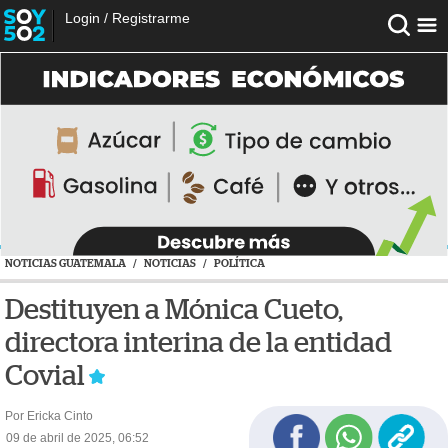
Login
/
Registrarme
NOTICIAS GUATEMALA
/
NOTICIAS
/
POLÍTICA
Destituyen a Mónica Cueto,
directora interina de la entidad
Covial
Por Ericka Cinto
09 de abril de 2025, 06:52