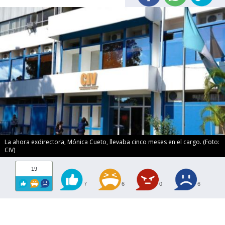
La ahora exdirectora, Mónica Cueto, llevaba cinco meses en el cargo. (Foto:
CIV)
19
7
6
0
6