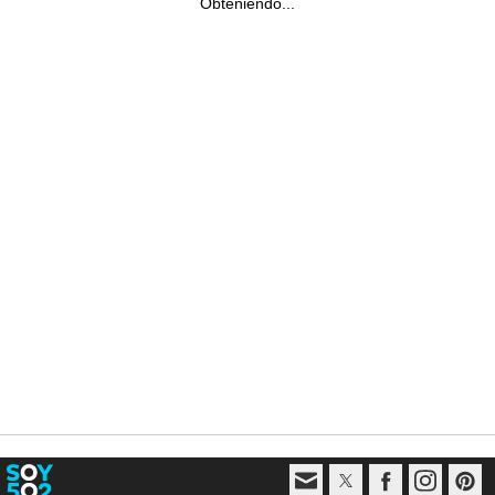
Obteniendo...