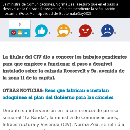
La ministra de Comunicaciones, Norma Zea, aseguró que en el paso a
desnivel de la Calzada Roosevelt sólo esta pendiente la señalización
nocturna. (Foto: Municipalidad de Guatemala/Soy502)
8
1
3
4
0
La titular del CIV dio a conocer los trabajos pendientes
para que empiece a funcionar el paso a desnivel
instalado sobre la calzada Roosevelt y 9a. avenida de
la zona 11 de la capital.
OTRAS NOTICIAS:
Reos que fabrican e instalan
adoquines: el plan del Gobierno para las cárceles
Durante su intervención en la conferencia de prensa
semanal "La Ronda", la ministra de Comunicaciones,
Infraestructura y Vivienda (CIV), Norma Zea, se refirió a