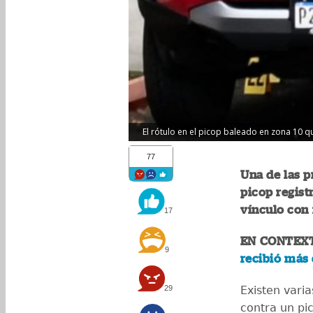
El rótulo en el picop baleado en zona 10 que
77
Una de las p
picop regist
vínculo con
17
EN CONTEX
9
recibió más 
29
Existen varia
contra un pic