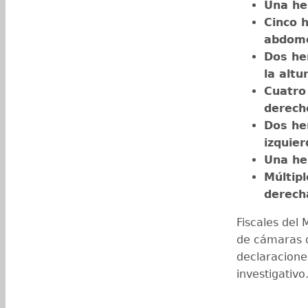
Una her
Cinco 
abdom
Dos he
la altu
Cuatro 
derech
Dos he
izquier
Una her
Múltip
derech
Fiscales del
de cámaras d
declaracione
investigativo