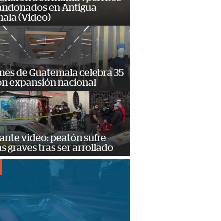
andonados en Antigua
ala (Video)
mes de Guatemala celebra 35
on expansión nacional
ante video: peatón sufre
s graves tras ser arrollado