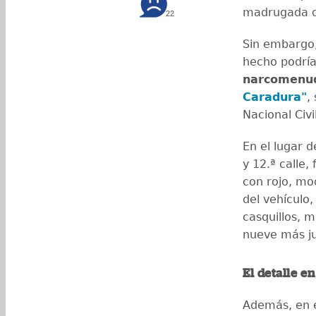
madrugada de
22
Sin embargo,
hecho podría
narcomenu
Caradura"
,
Nacional Civi
En el lugar 
y 12.ª calle,
con rojo, mo
del vehículo,
casquillos, 
nueve más ju
El detalle e
Además, en e