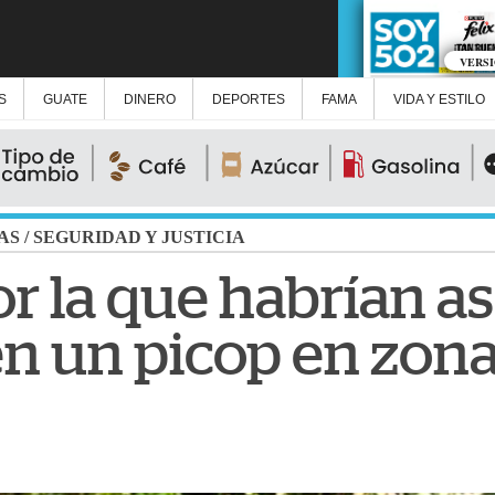
VERS
S
GUATE
DINERO
DEPORTES
FAMA
VIDA Y ESTILO
AS
/
SEGURIDAD Y JUSTICIA
or la que habrían a
en un picop en zona