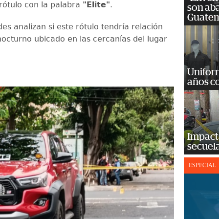
rótulo con la palabra
"Elite"
.
son ab
Guatem
es analizan si este rótulo tendría relación
nocturno ubicado en las cercanías del lugar
Unifor
años c
Impact
secuela
ESPECIAL