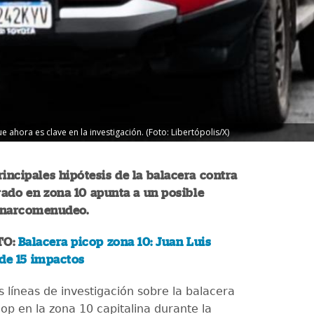
 ahora es clave en la investigación. (Foto: Libertópolis/X)
rincipales hipótesis de la balacera contra
rado en zona 10 apunta a un posible
 narcomenudeo.
TO:
Balacera picop zona 10: Juan Luis
de 15 impactos
s líneas de investigación sobre la balacera
op en la zona 10 capitalina durante la