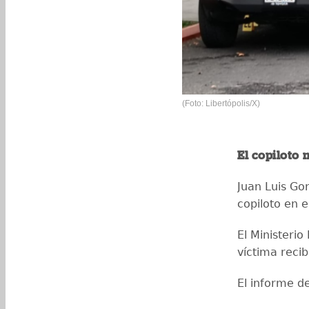
(Foto: Libertópolis/X)
El copiloto 
Juan Luis Go
copiloto en el
El Ministerio
víctima reci
El informe de