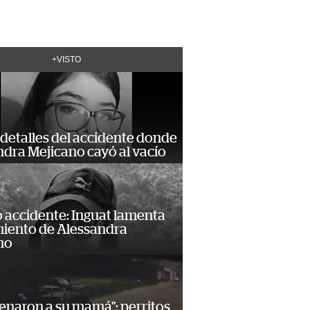
+VISTO
detalles del accidente donde
dra Mejicano cayó al vacío
 accidente: Inguat lamenta
miento de Alessandra
no
enaron a su mamá": perritos