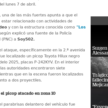
l lunes 7 de abril.
 una de las más fuertes apunta a que el
 estar relacionado con actividades de
deo
y con la estructura conocida como
"Los
 según explicó una fuente de la Policía
l (PNC) a
Soy502.
Surgen 
del ataque, específicamente en la 2.ª avenida
Alessan
 fue localizado un picop Toyota Hilux negro
delo 2025, placas P-242KYV. En el interior
 las autoridades encontraron siete
mientras que en la escena fueron localizados
Trágico
falleci
nto a dos proyectiles.
Mejica
n el picop atacado en zona 10
l parabrisas delantero del vehículo fue
"Enven