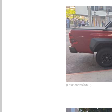
(Foto: cortesía/MP)