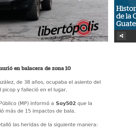
Histor
de la 
Guat
murió en balacera de zona 10
nzález, de 38 años, ocupaba el asiento del
 picop y falleció en el lugar.
 Público (MP) informó a
Soy502
que la
bió más de 15 impactos de bala.
talló las heridas de la siguiente manera: