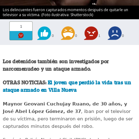
Los delincuentes fueron capturados momentos después de quitarle un
televisor a su víctima. (Foto ilustrativa: Shutterstock)
1
0
0
1
0
Los detenidos también son investigados por
narcomenudeo y un ataque armado.
OTRAS NOTICIAS:
El joven que perdió la vida tras un
ataque armado en Villa Nueva
Maynor Geovani Cuchujay Ruano, de 30 años, y
José Abel López Gómez, de 37
, iban por el televisor
de su víctima, pero terminaron en prisión, luego de ser
capturados minutos después del robo.