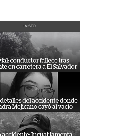
+VISTO
vial: conductor fallece tras
te en carretera a El Salvador
detalles del accidente donde
dra Mejicano cayó al vacío
 accidente: Inguat lamenta