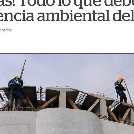
as! Todo lo que deb
icencia ambiental d
orador