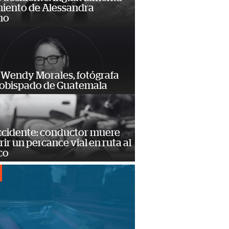
miento de Alessandra
no
 Wendy Morales, fotógrafa
zobispado de Guatemala
accidente: conductor muere
frir un percance vial en ruta al
co