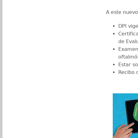
A este nuevo 
DPI vige
Certific
de Eval
Examen d
oftalmó
Estar s
Recibo 