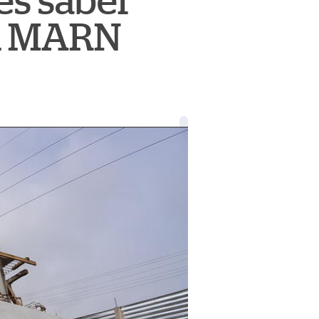
es saber
el MARN