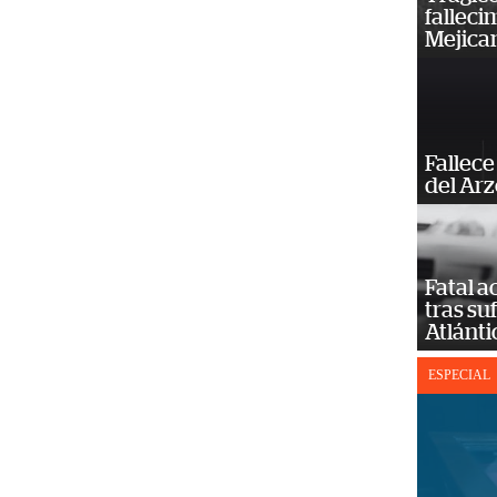
falleci
Mejica
Fallece
del Ar
Fatal 
tras su
Atlánti
ESPECIAL