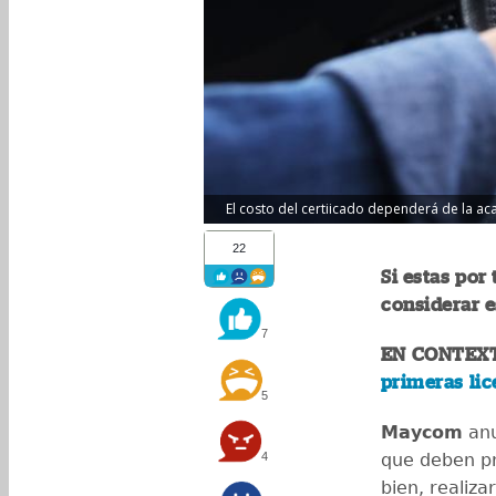
El costo del certiicado dependerá de la ac
22
Si estas por
considerar e
7
EN CONTEX
primeras lic
5
Maycom
anu
4
que deben pr
bien, realiza