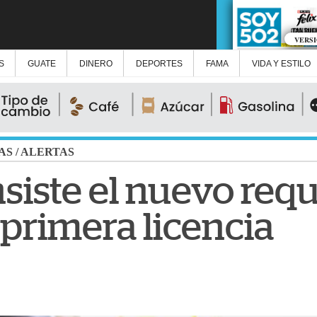
VERS
S
GUATE
DINERO
DEPORTES
FAMA
VIDA Y ESTILO
AS
/
ALERTAS
siste el nuevo requ
 primera licencia