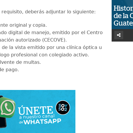
Histor
requisito, deberás adjuntar lo siguiente:
de la 
Guat
nte original y copia.
ado digital de manejo, emitido por el Centro
uación autorizado (CECOVE).
e la vista emitido por una clínica óptica u
logo profesional con colegiado activo.
olvente de multas.
de pago.