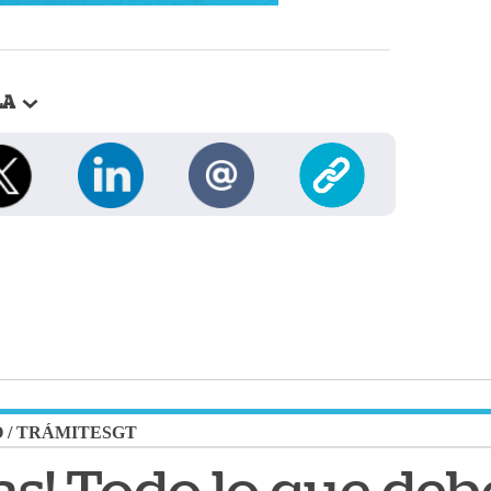
LA
O
/
TRÁMITESGT