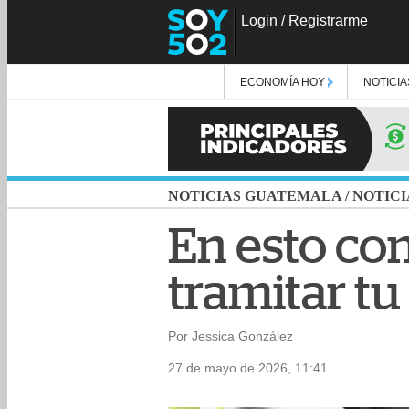
Login
/
Registrarme
ECONOMÍA HOY
NOTICIA
NOTICIAS GUATEMALA
/
NOTICI
En esto con
tramitar tu
Por Jessica González
27 de mayo de 2026, 11:41