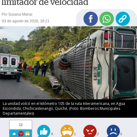
limitador de velocidad
Por Susana Manai
03 de agosto de 2026, 18:21
La unidad volcó en el kilómetro 105 de la ruta Interamericana, en Agua
Escondida, Chichicastenango, Quiché. (Foto: Bomberos Municipales
Departamentales)
12
9
1
2
0