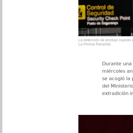
La detención de produjo cuando e
La Prensa Panamá)
Durante una 
miércoles an
se acogió la 
del Minister
extradición 