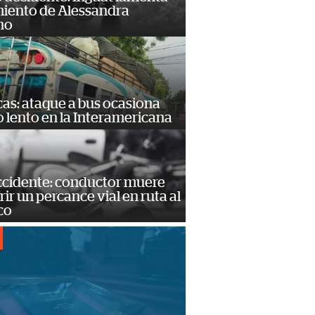
miento de Alessandra
no
as: ataque a bus ocasiona
o lento en la Interamericana
accidente: conductor muere
frir un percance vial en ruta al
co