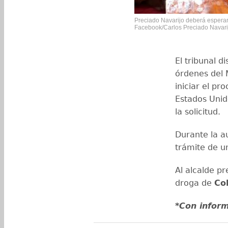
Preciado Navarijo deberá esperar 
Facebook/Carlos Preciado Navari
El tribunal d
órdenes del 
iniciar el pr
Estados Unid
la solicitud.
Durante la a
trámite de un
Al alcalde p
droga de
Co
*Con infor