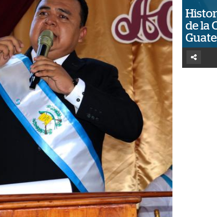
Histor
de la 
Guat