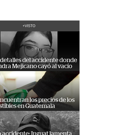
+VISTO
detalles del accidente donde
dra Mejicano cayó al vacío
encuentran los precios de los
tibles en Guatemala
 accidente: Inguat lamenta