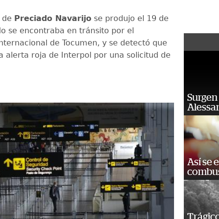
n de
Preciado Navarijo
se produjo el 19 de
o se encontraba en tránsito por el
nternacional de Tocumen, y se detectó que
alerta roja de Interpol por una solicitud de
Surgen 
Alessan
Así se 
combus
Trágico