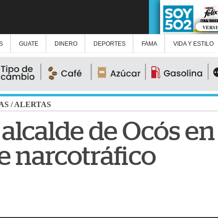
VERS
S
GUATE
DINERO
DEPORTES
FAMA
VIDA Y ESTILO
AS
/
ALERTAS
 alcalde de Ocós e
e narcotráfico