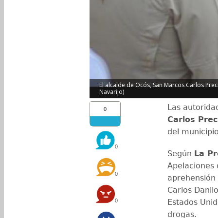
El alcalde de Ocós, San Marcos Carlos Pre
Navarijo)
Las autorida
0
Carlos Prec
del municipi
0
Según
La P
Apelaciones d
0
aprehensión 
Carlos Danil
0
Estados Unid
drogas.