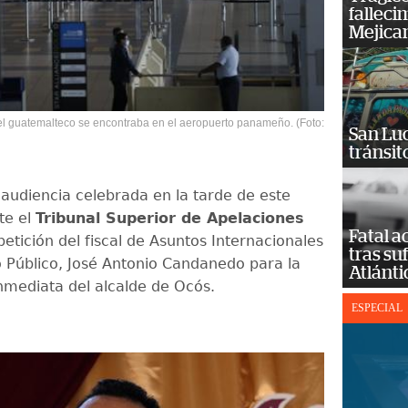
falleci
Mejica
l guatemalteco se encontraba en el aeropuerto panameño. (Foto:
San Luc
tránsit
audiencia celebrada en la tarde de este
te el
Tribunal Superior de Apelaciones
Fatal 
petición del fiscal de Asuntos Internacionales
tras su
io Público, José Antonio Candanedo para la
Atlánti
inmediata del alcalde de Ocós.
ESPECIAL