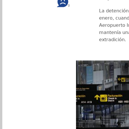
0
La detenció
enero, cuand
Aeropuerto I
mantenía una 
extradición.