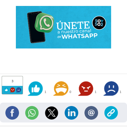
3
1
0
1
1