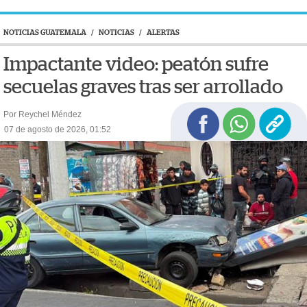
NOTICIAS GUATEMALA
/
NOTICIAS
/
ALERTAS
Impactante video: peatón sufre
secuelas graves tras ser arrollado
Por Reychel Méndez
07 de agosto de 2026, 01:52