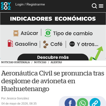
Login
/
Registrarme
NOTICIAS GUATEMALA
/
NOTICIAS
/
ALERTAS
Aeronáutica Civil se pronuncia tras
desplome de avioneta en
Huehuetenango
Por Jessica González
04 de mayo de 2026, 08:35