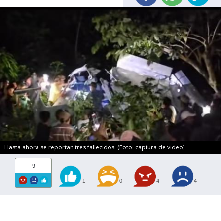
Hasta ahora se reportan tres fallecidos. (Foto: captura de video)
9
1
0
4
4