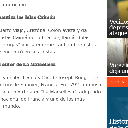
e americano.
bautiza las Islas Caimán
Vecino
de pre
arto viaje, Cristóbal Colón avista y da
ataque
 islas Caimán en el Caribe, llamándolas
 Tortugas" por la enorme cantidad de estos
 encontró en sus costas.
l autor de La Marsellesa
Voraz i
deja un
r y militar francés Claude Joseph Rouget de
ESPECIAL
en Lons-le-Saunier, Francia. En 1792 compuso
 se convertiría en "La Marsellesa", adoptado
acional de Francia y uno de los más
el mundo.
Histor