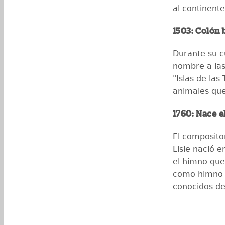
al continent
1503: Colón 
Durante su cu
nombre a las
"Islas de las
animales que
1760: Nace e
El composito
Lisle nació 
el himno que
como himno n
conocidos d