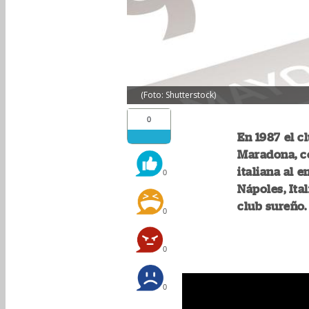
(Foto: Shutterstock)
0
En 1987 el c
Maradona, co
italiana al 
0
Nápoles, Ital
club sureño.
0
0
0