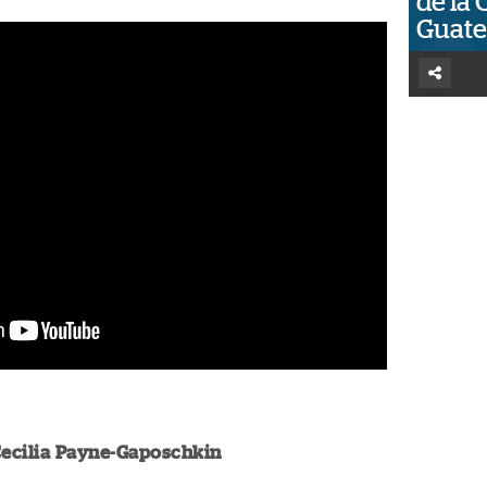
de la 
Guat
Cecilia Payne-Gaposchkin