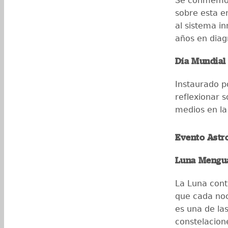
Se conmemor
sobre esta 
al sistema i
años en diag
Día Mundial
Instaurado po
reflexionar s
medios en l
Evento Astr
Luna Menguan
La Luna cont
que cada noc
es una de la
constelacione