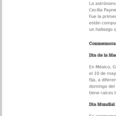
La astrónoma
Cecilia Payn
Fue la prime
están compue
un hallazgo 
Conmemorac
Día de la Ma
En México, G
el 10 de may
fija, a difer
domingo del 
tiene raíces 
Día Mundial