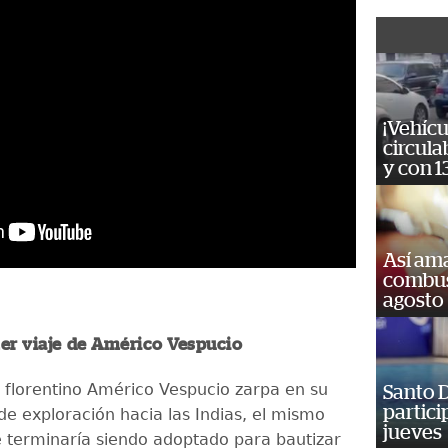
¡Vehícu
circula
y con 1
Así ama
combust
agosto
mer viaje de Américo Vespucio
 florentino Américo Vespucio zarpa en su
Santo D
partici
de exploración hacia las Indias, el mismo
jueves
terminaría siendo adoptado para bautizar