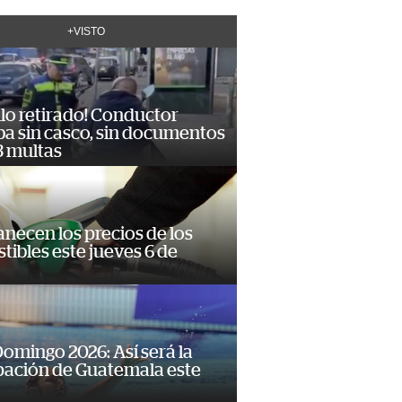
+VISTO
lo retirado! Conductor
ba sin casco, sin documentos
3 multas
necen los precios de los
ibles este jueves 6 de
omingo 2026: Así será la
pación de Guatemala este