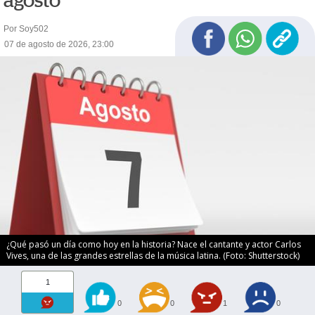
agosto
Por Soy502
07 de agosto de 2026, 23:00
¿Qué pasó un día como hoy en la historia? Nace el cantante y actor Carlos
Vives, una de las grandes estrellas de la música latina. (Foto: Shutterstock)
1
0
0
1
0