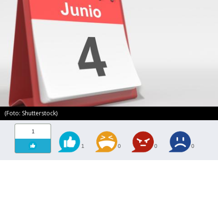
(Foto: Shutterstock)
1
1
0
0
0