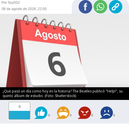
Por Soy502
06 de agosto de 2026, 22:00
¿Qué pasó un día como hoy en la historia? The Beatles publicó "Help!", su
quinto álbum de estudio. (Foto: Shutterstock)
0
0
0
0
0