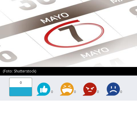
(Foto: Shutterstock)
0
0
0
0
0