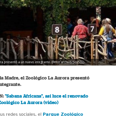
ora presentó a un nuevo integrante. (Foto: archivo/Soy502)
 la Madre, el Zoológico La Aurora presentó
ntegrante.
N:
"Sabana Africana", así luce el renovado
Zoológico La Aurora (video)
us redes sociales, el
Parque Zoológico