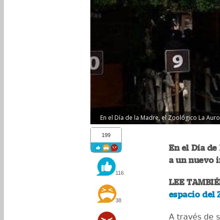
En el Día de la Madre, el Zoológico La Aur
199
En el Día de
a un nuevo i
116
LEE TAMBIÉ
espacio del 
38
A través de s