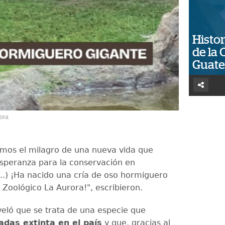
Histor
de la 
Guat
rora
mos el milagro de una nueva vida que
speranza para la conservación en
..) ¡Ha nacido una cría de oso hormiguero
 Zoológico La Aurora!", escribieron.
veló que se trata de una especie que
adas extinta en el país
y que, gracias al