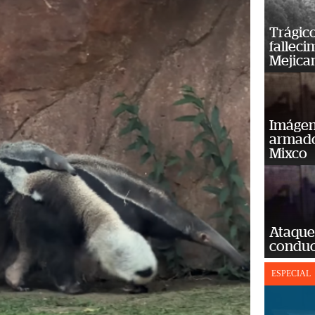
Trágico
falleci
Mejica
Imágene
armado
Mixco
Ataque
conduct
ESPECIAL