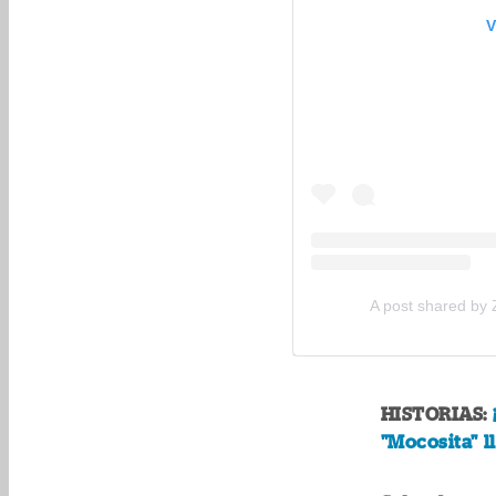
V
A post shared by 
HISTORIAS:
"Mocosita" l