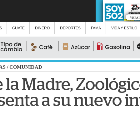
VERS
S
GUATE
DINERO
DEPORTES
FAMA
VIDA Y ESTILO
AS
/
COMUNIDAD
e la Madre, Zoológi
senta a su nuevo in