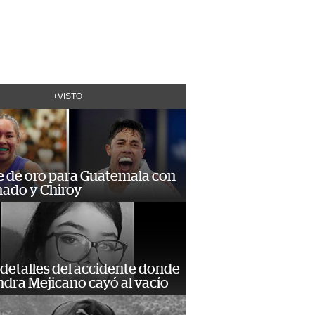
+VISTO
e de oro para Guatemala con
ado y Chiroy
detalles del accidente donde
dra Mejicano cayó al vacío