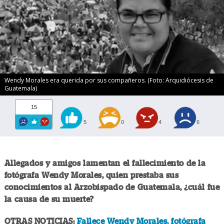
Wendy Morales era querida por sus compañeros. (Foto: Arquidiócesis de
Guatemala)
15
5
0
4
6
Allegados y amigos lamentan el fallecimiento de la
fotógrafa Wendy Morales, quien prestaba sus
conocimientos al Arzobispado de Guatemala, ¿cuál fue
la causa de su muerte?
OTRAS NOTICIAS:
Fallece Wendy Morales, fotógrafa