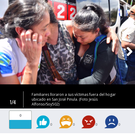
Familiares lloraron a sus víctimas fuera del hogar
ubicado en San José Pinula. (Foto Jesús
1/4
Alfonso/Soy502)
0
0
0
0
0