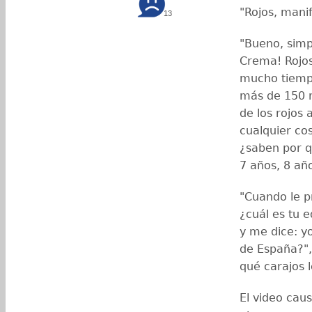
"Rojos, manif
13
"Bueno, simp
Crema! Rojos
mucho tiempo
más de 150 m
de los rojos 
cualquier cos
¿saben por q
7 años, 8 año
"Cuando le p
¿cuál es tu 
y me dice: yo
de España?",
qué carajos l
El video cau