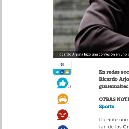
Ricardo Arjona hizo una confesión en uno d
50
En redes soc
Ricardo Arjo
guatemaltec
23
OTRAS NOTI
7
Sports
7
Durante uno 
fan de los
C