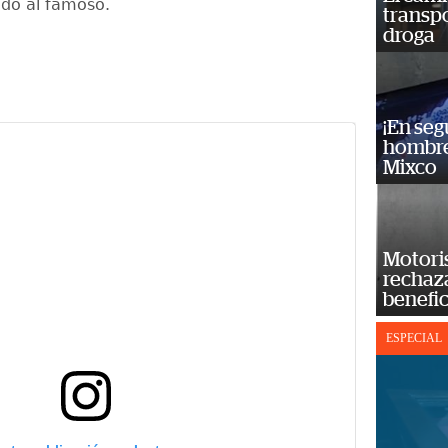
ndo al famoso.
transp
droga
¡En se
hombre
Mixco
Motoris
rechaz
benefic
ESPECIAL