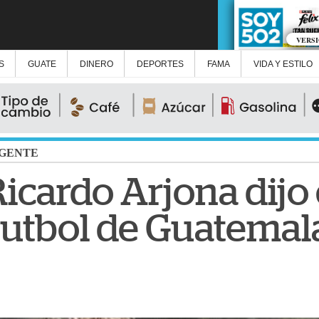
VERS
S
GUATE
DINERO
DEPORTES
FAMA
VIDA Y ESTILO
GENTE
Ricardo Arjona dijo 
futbol de Guatemal