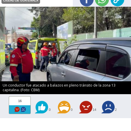
CIUDAD DE GUATEMALA
Un conductor fue atacado a balazos en pleno tránsito de la zona 13
capitalina. (Foto: CBM)
16
0
0
14
2