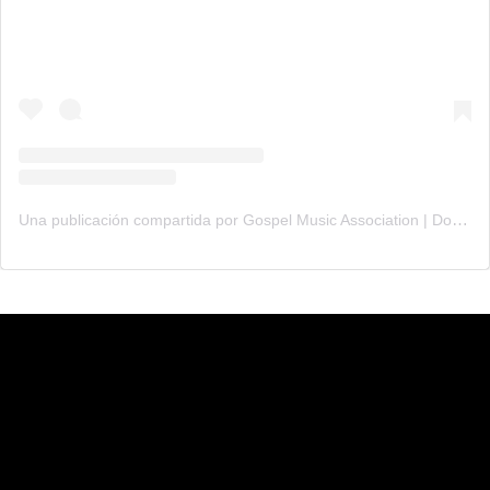
Una publicación compartida por Gospel Music Association | Dove Awards (@gmadoveawards)