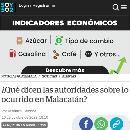
Login
/
Registrarme
NOTICIAS GUATEMALA
/
NOTICIAS
/
ALERTAS
¿Qué dicen las autoridades sobre lo
ocurrido en Malacatán?
Por Verónica Gamboa
16 de octubre de 2023, 19:10
BLOQUEOS EN CARRETERAS