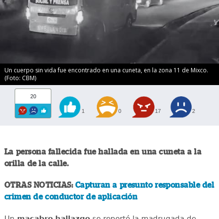
Un cuerpo sin vida fue encontrado en una cuneta, en la zona 11 de Mixco.
(Foto: CBM)
20
1
0
17
2
La persona fallecida fue hallada en una cuneta a la
orilla de la calle.
OTRAS NOTICIAS:
Capturan a presunto responsable del
crimen de conductor de aplicación
Un
macabro
hallazgo
se reportó la madrugada de