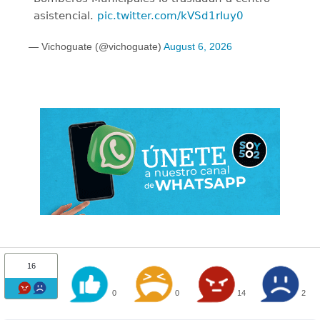
asistencial.
pic.twitter.com/kVSd1rIuy0
— Vichoguate (@vichoguate)
August 6, 2026
16
0
0
14
2