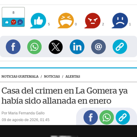
8
5
0
2
1
NOTICIAS GUATEMALA
/
NOTICIAS
/
ALERTAS
Casa del crimen en La Gomera ya
había sido allanada en enero
Por Maria Fernanda Gallo
09 de agosto de 2026, 01:45