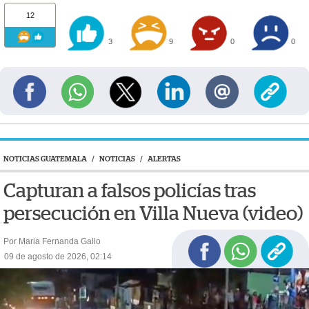
12
3
9
0
0
NOTICIAS GUATEMALA
/
NOTICIAS
/
ALERTAS
Capturan a falsos policías tras
persecución en Villa Nueva (video)
Por Maria Fernanda Gallo
09 de agosto de 2026, 02:14