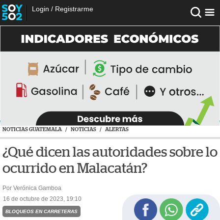
Login
/
Registrarme
NOTICIAS GUATEMALA
/
NOTICIAS
/
ALERTAS
¿Qué dicen las autoridades sobre lo
ocurrido en Malacatán?
Por Verónica Gamboa
16 de octubre de 2023, 19:10
BLOQUEOS EN CARRETERAS