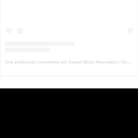
Una publicación compartida por Gospel Music Association | Dove Awards (@gmadoveawards)