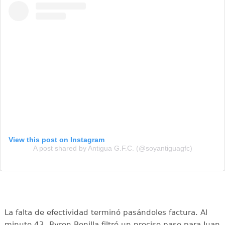
View this post on Instagram
A post shared by Antigua G.F.C. (@soyantiguagfc)
La falta de efectividad terminó pasándoles factura. Al
minuto 43, Byron Bonilla filtró un preciso pase para Juan