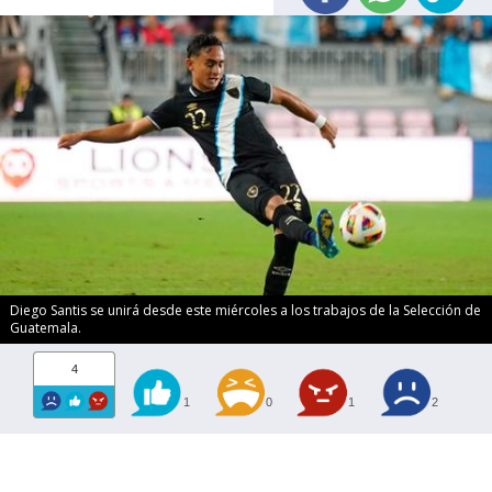
Diego Santis se unirá desde este miércoles a los trabajos de la Selección de
Guatemala.
4
1
0
1
2