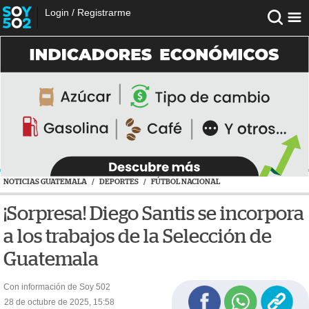
Login
/
Registrarme
NOTICIAS GUATEMALA
/
DEPORTES
/
FÚTBOL NACIONAL
¡Sorpresa! Diego Santis se incorpora
a los trabajos de la Selección de
Guatemala
Con información de Soy 502
28 de octubre de 2025, 15:58