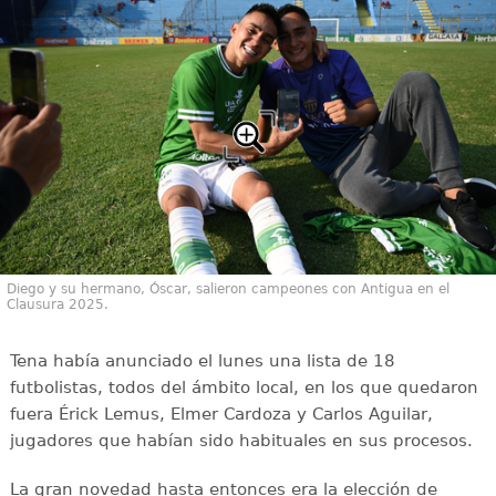
Diego y su hermano, Óscar, salieron campeones con Antigua en el
Clausura 2025.
Tena había anunciado el lunes una lista de 18
futbolistas, todos del ámbito local, en los que quedaron
fuera Érick Lemus, Elmer Cardoza y Carlos Aguilar,
jugadores que habían sido habituales en sus procesos.
La gran novedad hasta entonces era la elección de