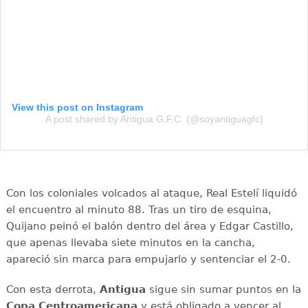
View this post on Instagram
A post shared by Antigua G.F.C. (@soyantiguagfc)
Con los coloniales volcados al ataque, Real Estelí liquidó
el encuentro al minuto 88. Tras un tiro de esquina,
Quijano peinó el balón dentro del área y Edgar Castillo,
que apenas llevaba siete minutos en la cancha,
apareció sin marca para empujarlo y sentenciar el 2-0.
Con esta derrota,
Antigua
sigue sin sumar puntos en la
Copa Centroamericana
y está obligado a vencer al