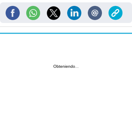
Obteniendo...