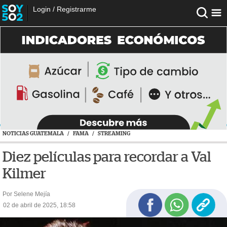
Login
/
Registrarme
NOTICIAS GUATEMALA
/
FAMA
/
STREAMING
Diez películas para recordar a Val
Kilmer
Por Selene Mejía
02 de abril de 2025, 18:58