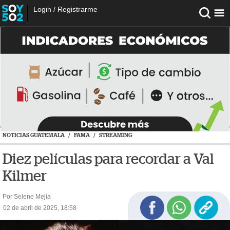
Login
/
Registrarme
NOTICIAS GUATEMALA
/
FAMA
/
STREAMING
Diez películas para recordar a Val
Kilmer
Por Selene Mejía
02 de abril de 2025, 18:58