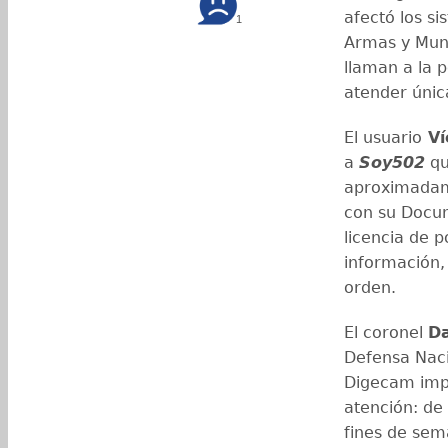
afectó los s
1
Armas y Muni
llaman a la p
atender únic
El usuario
Ví
a
Soy502
qu
aproximadame
con su Docum
licencia de p
información,
orden.
El coronel
Da
Defensa Nacio
Digecam im
atención: de
fines de se