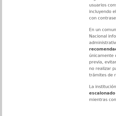
usuarios cons
incluyendo e
con contrase
En un comunic
Nacional inf
administrativ
recomenda
únicamente c
previa, evit
no realizar p
trámites de r
La instituci
escalonado
mientras con