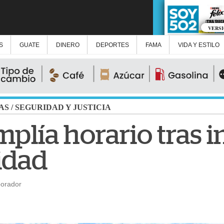
VERS
S
GUATE
DINERO
DEPORTES
FAMA
VIDA Y ESTILO
AS
/
SEGURIDAD Y JUSTICIA
plía horario tras i
idad
borador