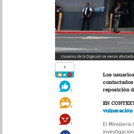
Usuarios de la Digecam se vieron afectados
9
Los usuario
contactados
reposición 
2
EN CONTEX
5
vulneración
1
El Ministerio
investigació