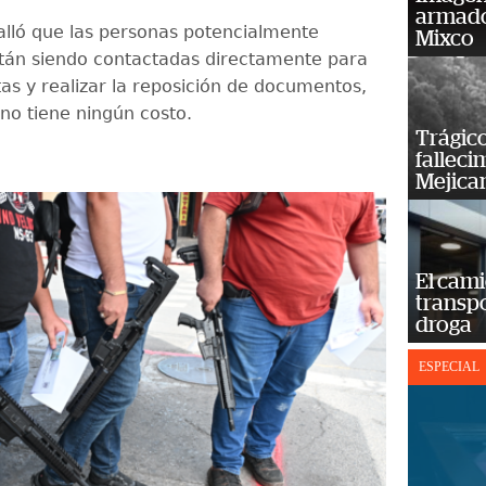
armado
alló que las personas potencialmente
Mixco
tán siendo contactadas directamente para
tas y realizar la reposición de documentos,
no tiene ningún costo.
Trágico
falleci
Mejica
El cam
transp
droga
ESPECIAL