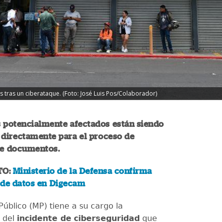
 tras un ciberataque. (Foto: José Luis Pos/Colaborador)
s potencialmente afectados están siendo
 directamente para el proceso de
de documentos.
TO:
Ministerio de la Defensa confirma
 de datos en Digecam
 Público (MP) tiene a su cargo la
n del
incidente de
ciberseguridad
que