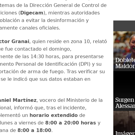
istemas de la Dirección General de Control de
ciones (
Digecam
), mientras autoridades
oblación a evitar la desinformación y
amente canales oficiales.
ctor
Granai
, quien reside en zona 10, relató
e fue contactado el domingo,
nte de las 14:30 horas, para presentarse
Doblet
ento Personal de Identificación (DPI) y su
Maldon
ortación de arma de fuego. Tras verificar su
 se le indicó que sus datos estaban en
Surgen 
niel Martínez
, vocero del Ministerio de la
Alessan
nal, informó que, tras el incidente,
plementó un
horario extendido
de
 lunes a viernes de
8:00 a 20:00 horas
y
mana de
8:00 a 18:00
.
Imágene