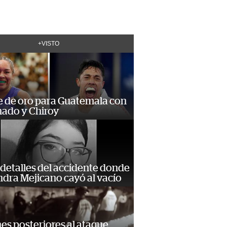
+VISTO
e de oro para Guatemala con
ado y Chiroy
detalles del accidente donde
dra Mejicano cayó al vacío
s posteriores al ataque