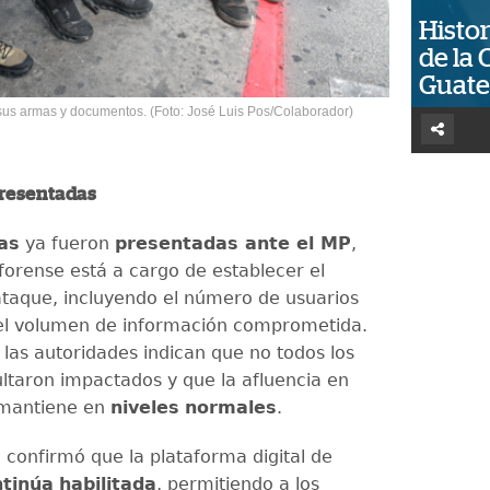
Histor
de la 
Guat
sus armas y documentos. (Foto: José Luis Pos/Colaborador)
resentadas
as
ya fueron
presentadas ante el MP
,
forense está a cargo de establecer el
ataque, incluyendo el número de usuarios
el volumen de información comprometida.
 las autoridades indican que no todos los
ultaron impactados y que la afluencia en
mantiene en
niveles
normales
.
 confirmó que la plataforma digital de
ntinúa
habilitada
, permitiendo a los