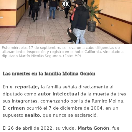
Este miércoles 17 de septiembre, se llevaron a cabo diligencias de
allanamiento, inspección y registro en el hotel California, vinculado al
diputado Martín Nicolás Segundo. (Foto: MP)
Las muertes en la familia Molina Gonón
En el
reportaje,
la familia señala directamente al
diputado como
autor intelectual
de la muerte de tres
sus integrantes, comenzando por la de Ramiro Molina.
El
crimen
ocurrió el 7 de diciembre de 2004, en un
supuesto
asalto
, que nunca se esclareció.
El 26 de abril de 2022, su viuda,
Marta Gonón
, fue