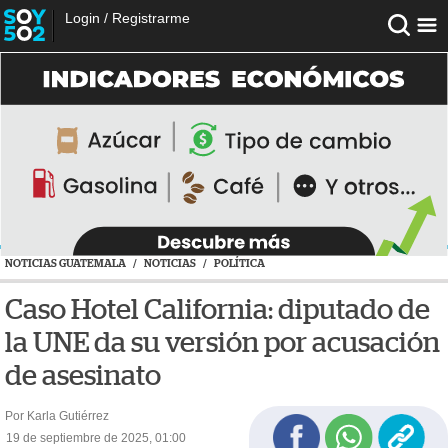
Login
/
Registrarme
NOTICIAS GUATEMALA
/
NOTICIAS
/
POLÍTICA
Caso Hotel California: diputado de
la UNE da su versión por acusación
de asesinato
Por Karla Gutiérrez
19 de septiembre de 2025, 01:00