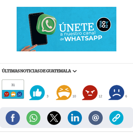
ÚLTIMAS NOTICIAS DE GUATEMALA
31
3
10
12
6