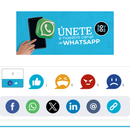
7
1
0
0
6