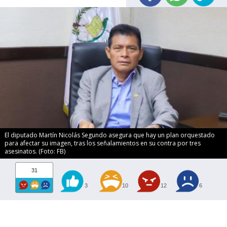
El diputado Martín Nicolás Segundo asegura que hay un plan orquestado
para afectar su imagen, tras los señalamientos en su contra por tres
asesinatos. (Foto: FB)
31
3
10
12
6