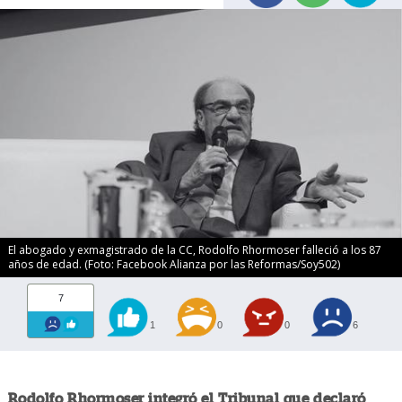
El abogado y exmagistrado de la CC, Rodolfo Rhormoser falleció a los 87
años de edad. (Foto: Facebook Alianza por las Reformas/Soy502)
7
1
0
0
6
Rodolfo Rhormoser integró el Tribunal que declaró