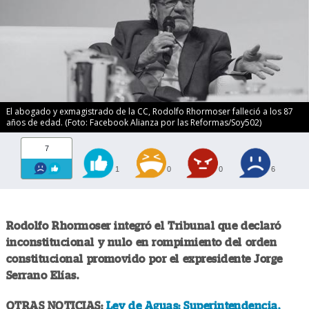
El abogado y exmagistrado de la CC, Rodolfo Rhormoser falleció a los 87
años de edad. (Foto: Facebook Alianza por las Reformas/Soy502)
7
1
0
0
6
Rodolfo Rhormoser integró el Tribunal que declaró
inconstitucional y nulo en rompimiento del orden
constitucional promovido por el expresidente Jorge
Serrano Elías.
OTRAS NOTICIAS:
Ley de Aguas: Superintendencia,