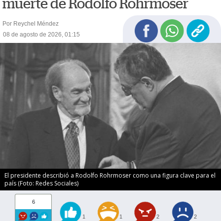
muerte de Rodolfo Rohrmoser
Por Reychel Méndez
08 de agosto de 2026, 01:15
El presidente describió a Rodolfo Rohrmoser como una figura clave para el
país (Foto: Redes Sociales)
6
1
1
2
2