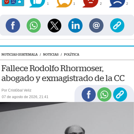
1
1
2
2
NOTICIAS GUATEMALA
/
NOTICIAS
/
POLÍTICA
Fallece Rodolfo Rhormoser,
abogado y exmagistrado de la CC
Por Cristóbal Veliz
07 de agosto de 2026, 21:41