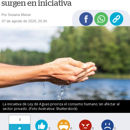
surgen en iniciativa
Por Susana Manai
07 de agosto de 2026, 20:34
La iniciativa de Ley de Aguas prioriza el consumo humano sin afectar al
sector privado. (Foto ilustrativa: Shutterstock)
3
3
0
0
0