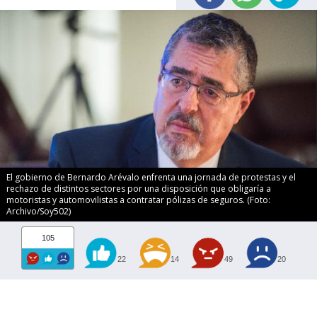
El gobierno de Bernardo Arévalo enfrenta una jornada de protestas y el
rechazo de distintos sectores por una disposición que obligaría a
motoristas y automovilistas a contratar pólizas de seguros. (Foto:
Archivo/Soy502)
105
22
14
49
20