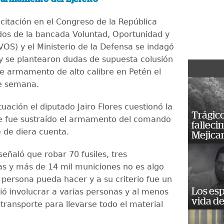
citación en el Congreso de la República
dos de la bancada Voluntad, Oportunidad y
VOS) y el Ministerio de la Defensa se indagó
y se plantearon dudas de supuesta colusión
de armamento de alto calibre en Petén el
e semana.
tuación el diputado Jairo Flores cuestionó la
Trágico
e fue sustraído el armamento del comando
falleci
e de diera cuenta.
Mejica
 señaló que robar 70 fusiles, tres
s y más de 14 mil municiones no es algo
 persona pueda hacer y a su criterio fue un
Los esp
ió involucrar a varias personas y al menos
vida de
transporte para llevarse todo el material