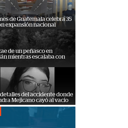
mes de Guatemala celebra 35
on expansión nacional
cae de un peñasco en
lán mientras escalaba con
detalles del accidente donde
dra Mejicano cayó al vacío