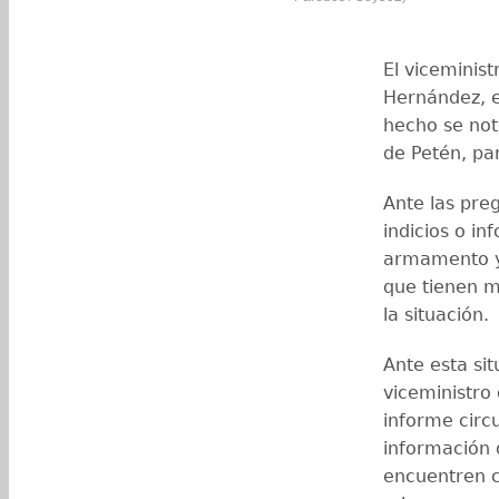
El viceminis
Hernández, e
hecho se noti
de Petén, pa
Ante las preg
indicios o i
armamento y 
que tienen m
la situación.
Ante esta sit
viceministro 
informe circ
información 
encuentren c