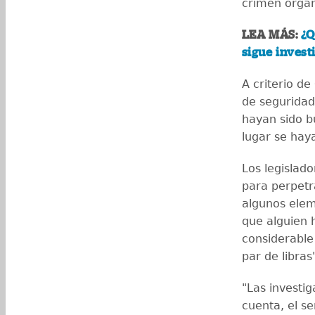
crimen organ
LEA MÁS:
¿Q
sigue inves
A criterio de
de seguridad
hayan sido b
lugar se hay
Los legislad
para perpetra
algunos elem
que alguien 
considerabl
par de libras
"Las investi
cuenta, el s