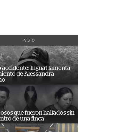
+VISTO
 accidente: Inguat lamenta
miento de Alessandra
no
osos que fueron hallados sin
ntro de una finca