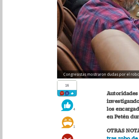
Congresistas mostraron dudas por el robo 
16
Autoridades 
investigando
los encargad
4
en Petén dur
1
OTRAS NOT
tras robo de