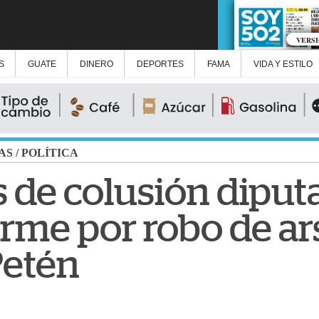
VERS
S
GUATE
DINERO
DEPORTES
FAMA
VIDA Y ESTILO
AS
/
POLÍTICA
 de colusión diput
orme por robo de ar
Petén