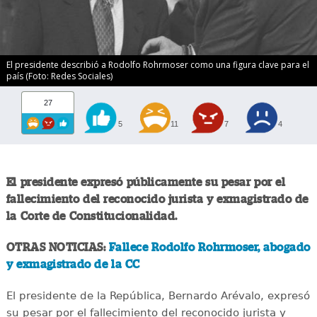
El presidente describió a Rodolfo Rohrmoser como una figura clave para el
país (Foto: Redes Sociales)
27
5
11
7
4
El presidente expresó públicamente su pesar por el
fallecimiento del reconocido jurista y exmagistrado de
la Corte de Constitucionalidad.
OTRAS NOTICIAS:
Fallece Rodolfo Rohrmoser, abogado
y exmagistrado de la CC
El presidente de la República, Bernardo Arévalo, expresó
su pesar por el fallecimiento del reconocido jurista y