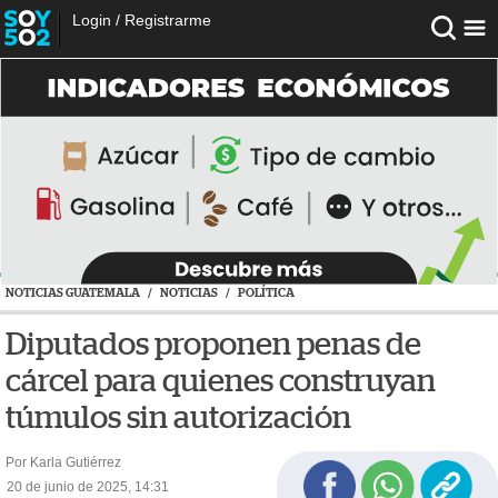
Login
/
Registrarme
NOTICIAS GUATEMALA
/
NOTICIAS
/
POLÍTICA
Diputados proponen penas de
cárcel para quienes construyan
túmulos sin autorización
Por Karla Gutiérrez
20 de junio de 2025, 14:31