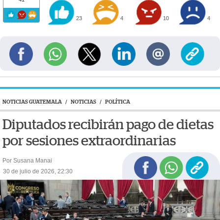
23
4
10
4
NOTICIAS GUATEMALA
/
NOTICIAS
/
POLÍTICA
Diputados recibirán pago de dietas
por sesiones extraordinarias
Por Susana Manai
30 de julio de 2026, 22:30