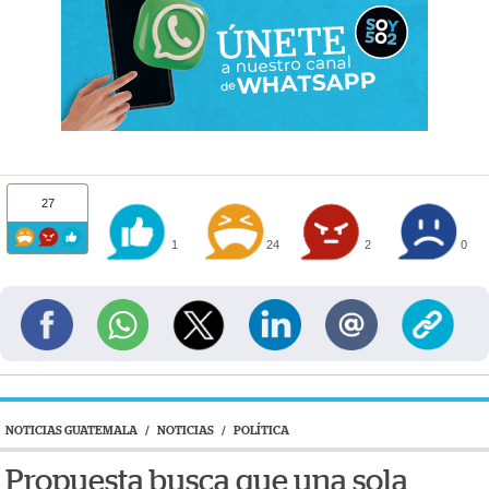
27
1
24
2
0
NOTICIAS GUATEMALA
/
NOTICIAS
/
POLÍTICA
Propuesta busca que una sola