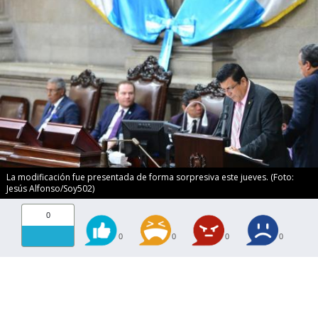
La modificación fue presentada de forma sorpresiva este jueves. (Foto:
Jesús Alfonso/Soy502)
0
0
0
0
0