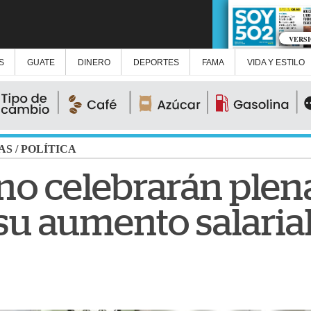
VERS
S
GUATE
DINERO
DEPORTES
FAMA
VIDA Y ESTILO
AS
/
POLÍTICA
no celebrarán plena
su aumento salaria