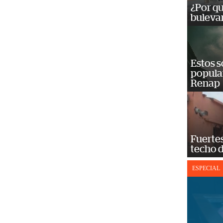
¿Por qu
bulevar
Estos s
popula
Renap
Fuertes
techo 
ESPECIAL