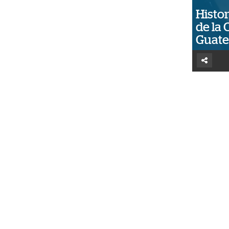
Histor
de la 
Guat