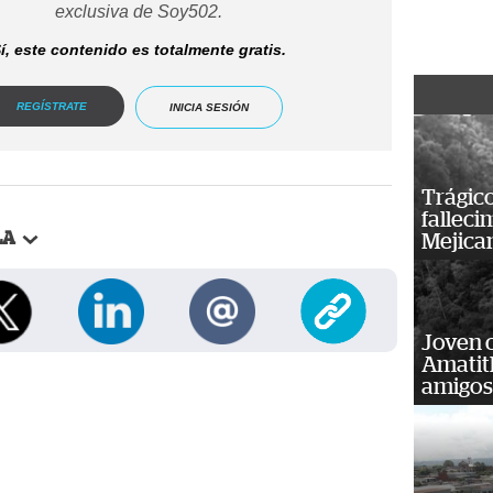
exclusiva de Soy502.
í, este contenido es totalmente gratis.
REGÍSTRATE
INICIA SESIÓN
Trágico
falleci
LA
Mejica
Joven 
Amatit
amigos