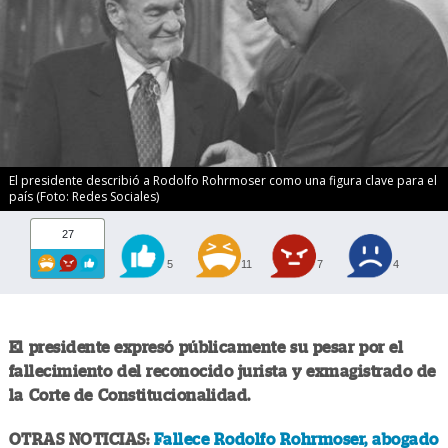
El presidente describió a Rodolfo Rohrmoser como una figura clave para el
país (Foto: Redes Sociales)
27
5
11
7
4
El presidente expresó públicamente su pesar por el
fallecimiento del reconocido jurista y exmagistrado de
la Corte de Constitucionalidad.
OTRAS NOTICIAS:
Fallece Rodolfo Rohrmoser, abogado