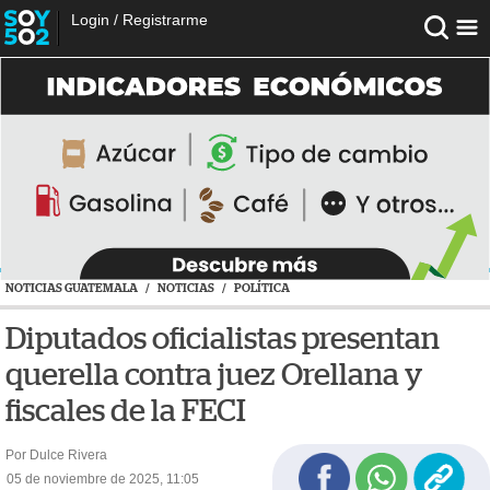
Login
/
Registrarme
NOTICIAS GUATEMALA
/
NOTICIAS
/
POLÍTICA
Diputados oficialistas presentan
querella contra juez Orellana y
fiscales de la FECI
Por Dulce Rivera
05 de noviembre de 2025, 11:05