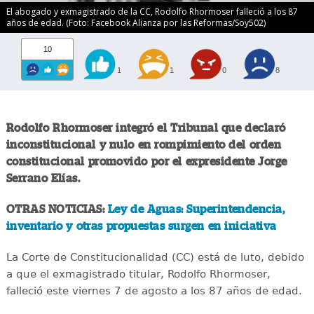
El abogado y exmagistrado de la CC, Rodolfo Rhormoser falleció a los 87
años de edad. (Foto: Facebook Alianza por las Reformas/Soy502)
10
1
1
0
8
Rodolfo Rhormoser integró el Tribunal que declaró
inconstitucional y nulo en rompimiento del orden
constitucional promovido por el expresidente Jorge
Serrano Elías.
OTRAS NOTICIAS:
Ley de Aguas: Superintendencia,
inventario y otras propuestas surgen en iniciativa
La Corte de Constitucionalidad (CC) está de luto, debido
a que el exmagistrado titular, Rodolfo Rhormoser,
falleció este viernes 7 de agosto a los 87 años de edad.