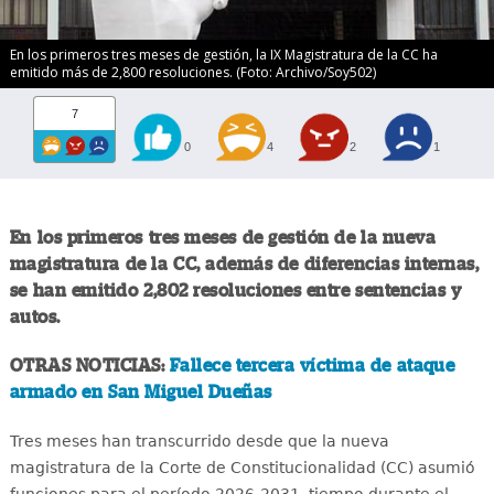
En los primeros tres meses de gestión, la IX Magistratura de la CC ha
emitido más de 2,800 resoluciones. (Foto: Archivo/Soy502)
7
0
4
2
1
En los primeros tres meses de gestión de la nueva
magistratura de la CC, además de diferencias internas,
se han emitido 2,802 resoluciones entre sentencias y
autos.
OTRAS NOTICIAS:
Fallece tercera víctima de ataque
armado en San Miguel Dueñas
Tres meses han transcurrido desde que la nueva
magistratura de la Corte de Constitucionalidad (CC) asumió