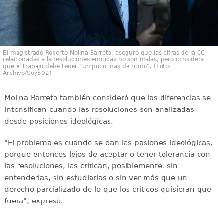
El magistrado Roberto Molina Barreto, aseguró que las cifras de la CC
relacionadas a la resoluciones emitidas no son malas, pero considera
que el trabajo debe tener "un poco más de ritmo". (Foto:
Archivo/Soy502)
Molina Barreto también consideró que las diferencias se
intensifican cuando las resoluciones son analizadas
desde posiciones ideológicas.
"El problema es cuando se dan las pasiones ideológicas,
porque entonces lejos de aceptar o tener tolerancia con
las resoluciones, las critican, posiblemente, sin
entenderlas, sin estudiarlas o sin ver más que un
derecho parcializado de lo que los críticos quisieran que
fuera", expresó.