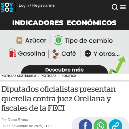
Login
/
Registrarme
NOTICIAS GUATEMALA
/
NOTICIAS
/
POLÍTICA
Diputados oficialistas presentan
querella contra juez Orellana y
fiscales de la FECI
Por Dulce Rivera
05 de noviembre de 2025, 11:05