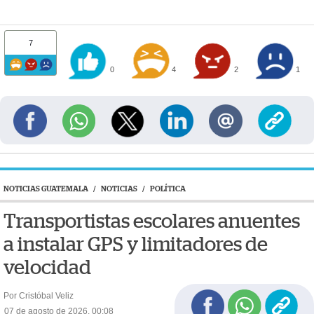
7
0
4
2
1
NOTICIAS GUATEMALA
/
NOTICIAS
/
POLÍTICA
Transportistas escolares anuentes
a instalar GPS y limitadores de
velocidad
Por Cristóbal Veliz
07 de agosto de 2026, 00:08