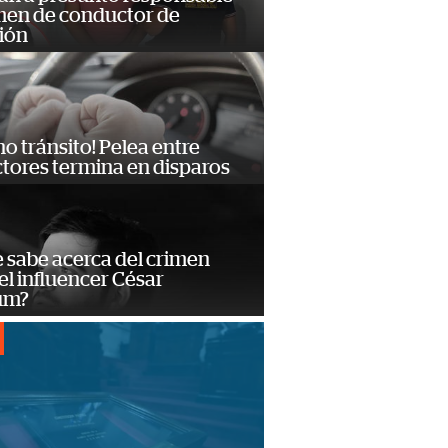
imen de conductor de
ión
no tránsito! Pelea entre
tores termina en disparos
 sabe acerca del crimen
el influencer César
um?