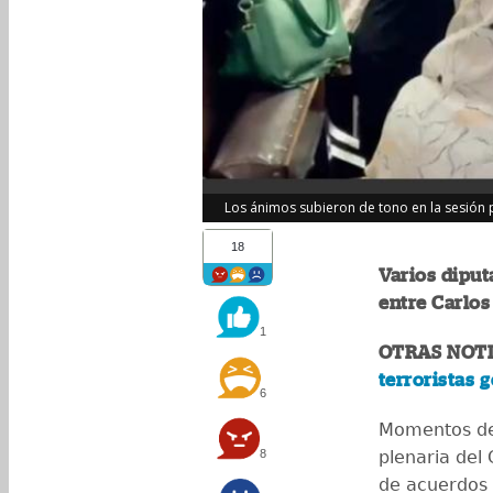
Los ánimos subieron de tono en la sesión p
18
Varios diput
entre Carlos
1
OTRAS NOTI
terroristas 
6
Momentos de 
8
plenaria del
de acuerdos 