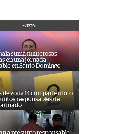
+VISTO
ala suma numerosas
as en una jornada
dable en Santo Domingo
s de zona 14 comparten foto
suntos responsables de
 armado
an a presunto responsable