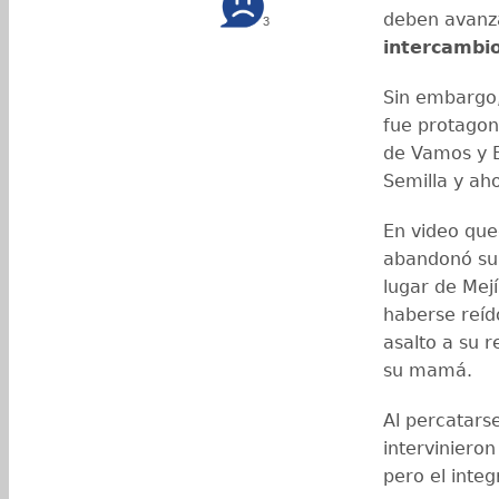
deben avanz
3
intercambi
Sin embargo,
fue protagon
de Vamos y B
Semilla y ah
En video que
abandonó su 
lugar de Mejí
haberse reíd
asalto a su r
su mamá.
Al percatarse
interviniero
pero el integ