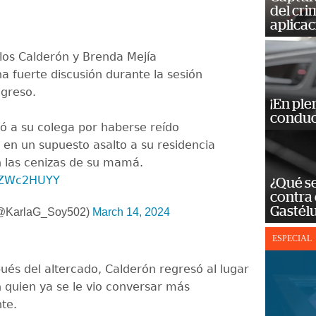
del cr
aplicac
los Calderón y Brenda Mejía
a fuerte discusión durante la sesión
ngreso.
¡En ple
conduc
ó a su colega por haberse reído
en un supuesto asalto a su residencia
on las cenizas de su mamá.
IqZWc2HUYY
¿Qué se
contra 
Gastél
 (@KarlaG_Soy502)
March 14, 2024
ESPECIAL
ués del altercado, Calderón regresó al lugar
n quien ya se le vio conversar más
te.