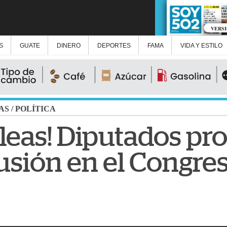
VERS
S
GUATE
DINERO
DEPORTES
FAMA
VIDA Y ESTILO
AS
/
POLÍTICA
eleas! Diputados pr
cusión en el Congre