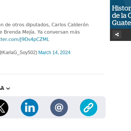
Histor
de la 
Guat
ón de otros diputados, Carlos Calderón
de Brenda Mejía. Ya conversan más
itter.com/J9Ds4pCZML
 (@KarlaG_Soy502)
March 14, 2024
LA