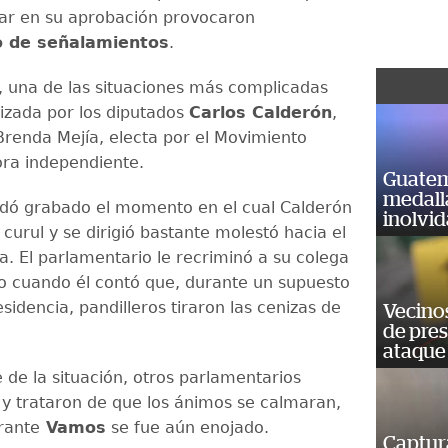
ar en su aprobación provocaron
o de señalamientos
.
 una de las situaciones más complicadas
izada por los diputados
Carlos Calderón
,
renda Mejía, electa por el Movimiento
ora independiente.
Guatem
medall
dó grabado el momento en el cual Calderón
inolvi
curul y se dirigió bastante molestó hacia el
a. El parlamentario le recriminó a su colega
o cuando él contó que, durante un supuesto
esidencia, pandilleros tiraron las cenizas de
Vecino
de pre
ataque
 de la situación, otros parlamentarios
n y trataron de que los ánimos se calmaran,
rante
Vamos
se fue aún enojado.
Captur