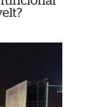
 funcionar
velt?