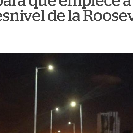
 para que empiece a
esnivel de la Roose