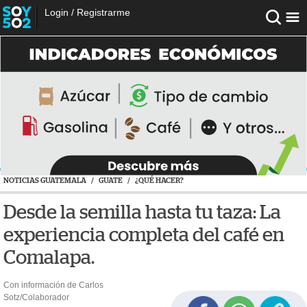
Login
/
Registrarme
NOTICIAS GUATEMALA
/
GUATE
/
¿QUÉ HACER?
Desde la semilla hasta tu taza: La
experiencia completa del café en
Comalapa.
Con información de Carlos
Sotz/Colaborador