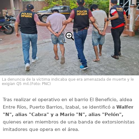
La denuncia de la víctima indicaba que era amenazada de muerte y le
exigían Q5 mil.(Foto: PNC)
Tras realizar el operativo en el barrio El Beneficio, aldea
Entre Ríos, Puerto Barrios, Izabal, se identificó a
Walfer
"N", alias "Cabra" y a Mario "N", alias "Pelón",
quienes eran miembros de una banda de extorsionistas
imitadores que opera en el área.