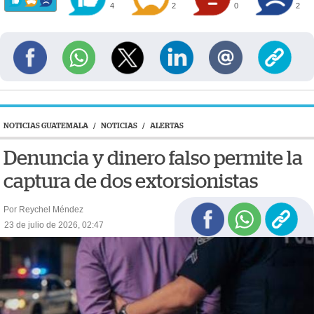
4
2
0
2
NOTICIAS GUATEMALA
/
NOTICIAS
/
ALERTAS
Denuncia y dinero falso permite la
captura de dos extorsionistas
Por Reychel Méndez
23 de julio de 2026, 02:47