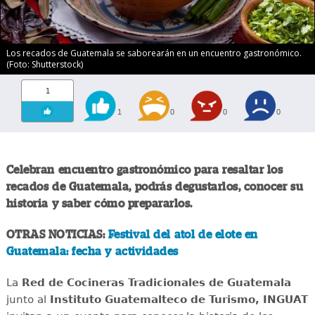
Los recados de Guatemala se saborearán en un encuentro gastronómico.
(Foto: Shutterstock)
1
1
0
0
0
Celebran encuentro gastronómico para resaltar los
recados de Guatemala, podrás degustarlos, conocer su
historia y saber cómo prepararlos.
OTRAS NOTICIAS:
Festival del atol de elote en
Guatemala: fecha y actividades
La
Red de Cocineras Tradicionales de Guatemala
junto al
Instituto Guatemalteco de Turismo, INGUAT