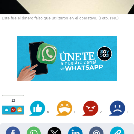
Este fue el dinero falso que utilizaron en el operativo. (Foto: PNC)
12
8
1
2
1