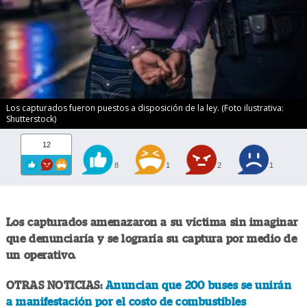
Los capturados fueron puestos a disposición de la ley. (Foto ilustrativa:
Shutterstock)
12
8
1
2
1
Los capturados amenazaron a su víctima sin imaginar
que denunciaría y se lograría su captura por medio de
un operativo.
OTRAS NOTICIAS:
Anuncian que 200 buses se unirán
a manifestación por el costo de combustibles