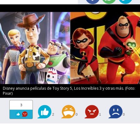
Disney anuncia películas de Toy Story 5, Los Increíbles 3 y otras más. (Foto:
Pixar)
3
2
0
1
0