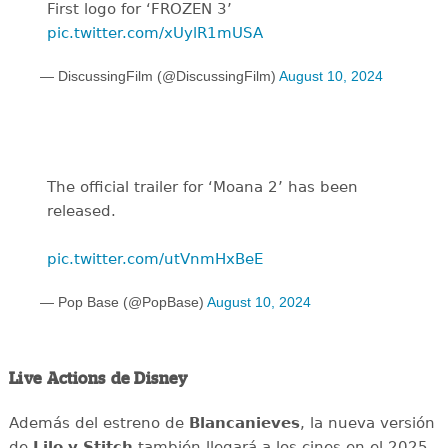
First logo for ‘FROZEN 3’
pic.twitter.com/xUylR1mUSA
— DiscussingFilm (@DiscussingFilm)
August 10, 2024
The official trailer for ‘Moana 2’ has been
released.
pic.twitter.com/utVnmHxBeE
— Pop Base (@PopBase)
August 10, 2024
Live Actions de Disney
Además del estreno de
Blancanieves
, la nueva versión
de
Lilo
y Stitch
también llegará a los cines en el 2025.