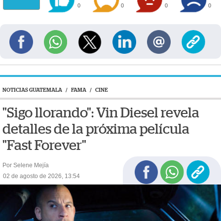
0
0
0
0
NOTICIAS GUATEMALA
/
FAMA
/
CINE
"Sigo llorando": Vin Diesel revela
detalles de la próxima película
"Fast Forever"
Por Selene Mejía
02 de agosto de 2026, 13:54