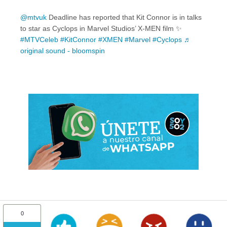
@mtvuk
Deadline has reported that Kit Connor is in talks
to star as Cyclops in Marvel Studios’ X-MEN film ✨
#MTVCeleb
#KitConnor
#XMEN
#Marvel
#Cyclops
♬
original sound - bloomspin
0