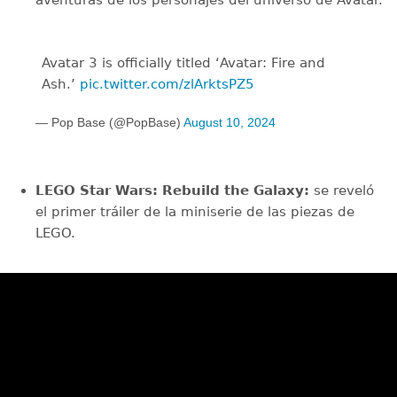
aventuras de los personajes del universo de Avatar.
Avatar 3 is officially titled ‘Avatar: Fire and
Ash.’
pic.twitter.com/zlArktsPZ5
— Pop Base (@PopBase)
August 10, 2024
LEGO Star Wars: Rebuild the Galaxy:
se reveló
el primer tráiler de la miniserie de las piezas de
LEGO.