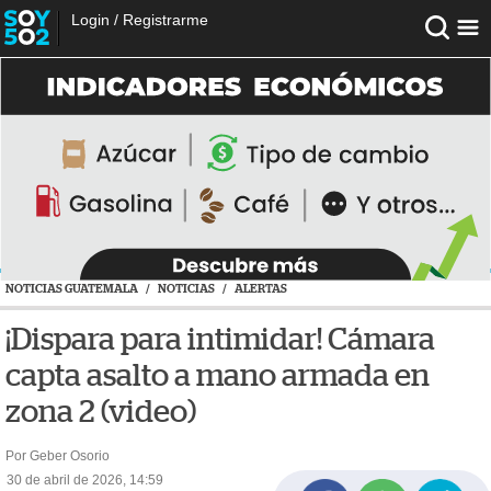
Login
/
Registrarme
NOTICIAS GUATEMALA
/
NOTICIAS
/
ALERTAS
¡Dispara para intimidar! Cámara
capta asalto a mano armada en
zona 2 (video)
Por Geber Osorio
30 de abril de 2026, 14:59