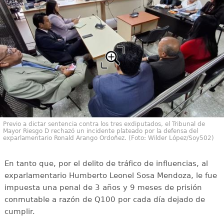
Previo a dictar sentencia contra los tres exdiputados, el Tribunal de
Mayor Riesgo D rechazó un incidente plateado por la defensa del
exparlamentario Ronald Arango Ordoñez. (Foto: Wilder López/Soy502)
En tanto que, por el delito de tráfico de influencias, al
exparlamentario Humberto Leonel Sosa Mendoza, le fue
impuesta una penal de 3 años y 9 meses de prisión
conmutable a razón de Q100 por cada día dejado de
cumplir.