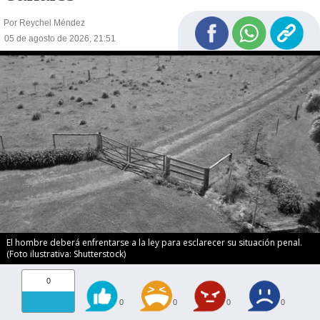
Por Reychel Méndez
05 de agosto de 2026, 21:51
El hombre deberá enfrentarse a la ley para esclarecer su situación penal.
(Foto ilustrativa: Shutterstock)
0
0
0
0
0