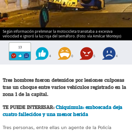
Según información preliminar la motocicleta transitaba a excesiva
velocidad e ignoró la luz roja del semáforo. (Foto: vía Amilcar Montejo)
13
4
0
5
4
Tres hombres fueron detenidos por lesiones culposas
tras un choque entre varios vehículos registrado en la
zona 1 de la capital.
TE PUEDE INTERESAR:
Chiquimula: emboscada deja
cuatro fallecidos y una menor herida
Tres personas, entre ellas un agente de la Policía