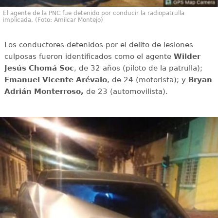
El agente de la PNC fue detenido por conducir la radiopatrulla
implicada. (Foto: Amilcar Montejo)
Los conductores detenidos por el delito de lesiones
culposas fueron identificados como el agente
Wilder
Jesús Chomá Soc
, de 32 años (piloto de la patrulla);
Emanuel Vicente Arévalo
, de 24 (motorista); y
Bryan
Adrián Monterroso,
de 23 (automovilista).