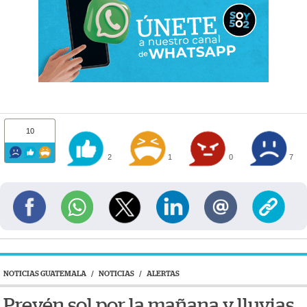
10
2
1
0
7
NOTICIAS GUATEMALA
/
NOTICIAS
/
ALERTAS
Prevén sol por la mañana y lluvias