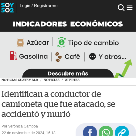
Login
/
Registrarme
NOTICIAS GUATEMALA
/
NOTICIAS
/
ALERTAS
Identifican a conductor de
camioneta que fue atacado, se
accidentó y murió
Por Verónica Gamboa
22 de noviembre de 2024, 16:18