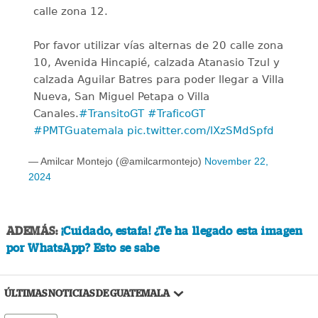
calle zona 12.
Por favor utilizar vías alternas de 20 calle zona
10, Avenida Hincapié, calzada Atanasio Tzul y
calzada Aguilar Batres para poder llegar a Villa
Nueva, San Miguel Petapa o Villa
Canales.
#TransitoGT
#TraficoGT
#PMTGuatemala
pic.twitter.com/lXzSMdSpfd
— Amilcar Montejo (@amilcarmontejo)
November 22,
2024
ADEMÁS:
¡Cuidado, estafa! ¿Te ha llegado esta imagen
por WhatsApp? Esto se sabe
ÚLTIMAS NOTICIAS DE GUATEMALA