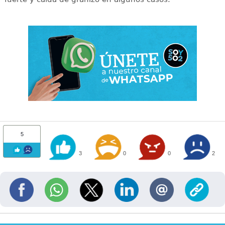
5
3
0
0
2