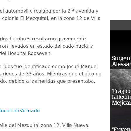
l automóvil circulaba por la 2.ª avenida y
a colonia El Mezquital, en la zona 12 de Villa
 dos hombres resultaron gravemente
ron llevados en estado delicado hacia la
el Hospital Roosevelt.
Surgen 
Alessan
eridos fue identificado como Josué Manuel
ariegos de 33 años. Mientras que el otro no
cado, debido a las heridas que presentaba.
Trágico
falleci
Mejica
IncidenteArmado
lle del Mezquital zona 12, Villa Nueva
"Enven