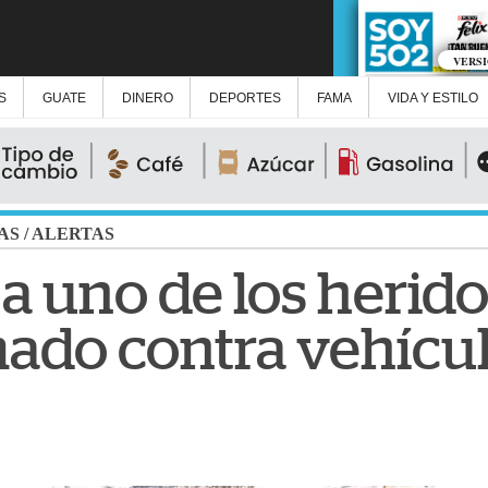
VERS
S
GUATE
DINERO
DEPORTES
FAMA
VIDA Y ESTILO
AS
/
ALERTAS
 a uno de los herido
ado contra vehícu