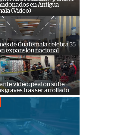
andonados en Antigua
ala (Video)
mes de Guatemala celebra 35
on expansión nacional
ante video: peatón sufre
s graves tras ser arrollado