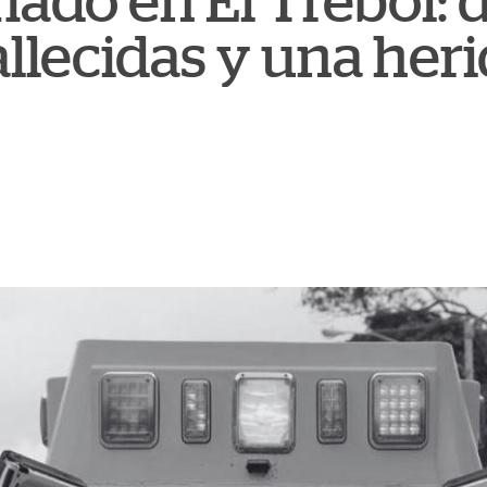
ado en El Trébol: 
llecidas y una heri