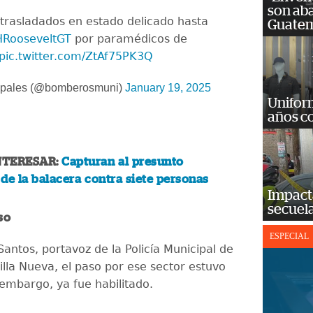
son ab
trasladados en estado delicado hasta
Guatem
RooseveltGT
por paramédicos de
pic.twitter.com/ZtAf75PK3Q
ipales (@bomberosmuni)
January 19, 2025
Unifor
años c
NTERESAR:
Capturan al presunto
de la balacera contra siete personas
Impact
secuela
so
ESPECIAL
antos, portavoz de la Policía Municipal de
illa Nueva, el paso por ese sector estuvo
 embargo, ya fue habilitado.