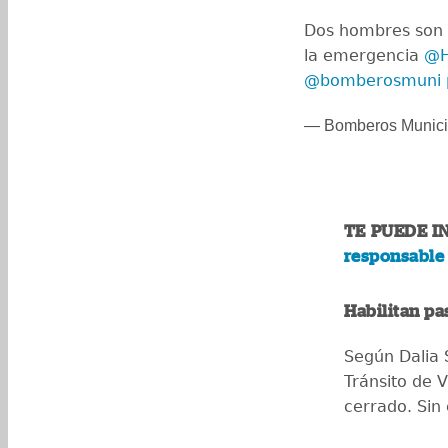
Dos hombres son 
la emergencia
@H
@bomberosmuni
— Bomberos Munic
TE PUEDE I
responsable 
Habilitan pa
Según Dalia S
Tránsito de V
cerrado. Sin