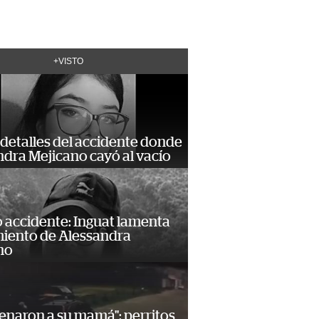
+VISTO
detalles del accidente donde
dra Mejicano cayó al vacío
 accidente: Inguat lamenta
miento de Alessandra
no
enaron a su mamá": perritos