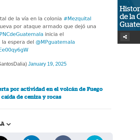
Histor
de la 
tal de la vía en la colonia
#Mezquital
Guat
 Nueva por ataque armado que dejó una
PNCdeGuatemala
inicia el
 la espera del
@MPguatemala
/WEe00qy6gW
SantosDalia)
January 19, 2025
erta por actividad en el volcán de Fuego
caída de ceniza y rocas
LA