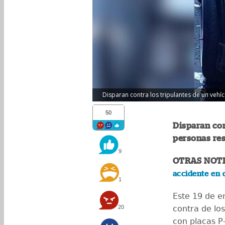
Disparan contra los tripulantes de un vehíc
50
Disparan con
personas res
9
OTRAS NOTI
accidente en 
1
Este 19 de e
20
contra de los
con placas P