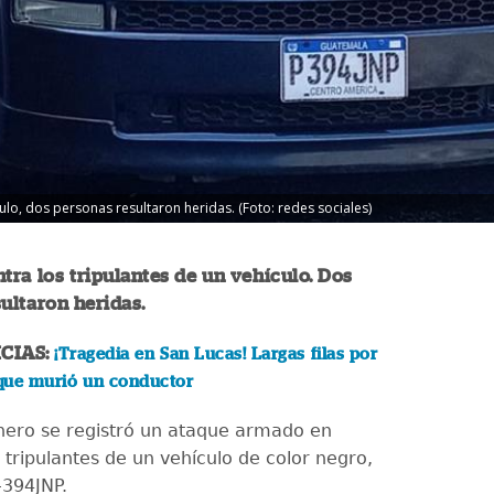
ulo, dos personas resultaron heridas. (Foto: redes sociales)
tra los tripulantes de un vehículo. Dos
ultaron heridas.
CIAS:
¡Tragedia en San Lucas! Largas filas por
que murió un conductor
nero se registró un ataque armado en
 tripulantes de un vehículo de color negro,
-394JNP.