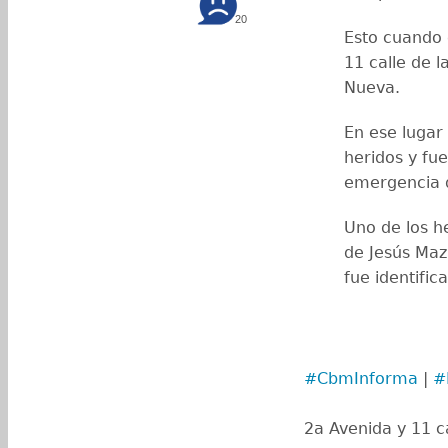
20
Esto cuando e
11 calle de l
Nueva.
En ese lugar
heridos y fue
emergencia d
Uno de los h
de Jesús Maz
fue identifi
#CbmInforma
|
#
2a Avenida y 11 ca