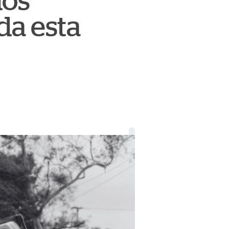
dos
da esta