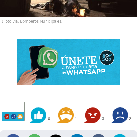
(Foto vía: Bomberos Municipales)
6
0
1
3
2