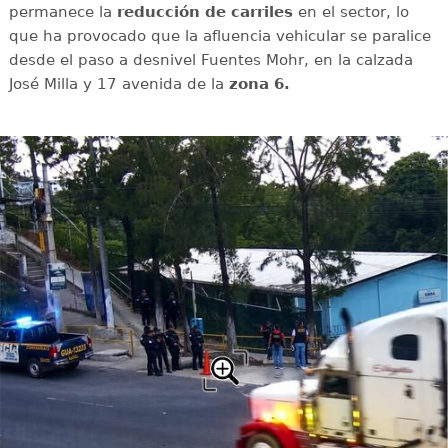
permanece la
reducción de carriles
en el sector, lo
que ha provocado que la afluencia vehicular se paralice
desde el paso a desnivel Fuentes Mohr, en la calzada
José Milla y 17 avenida de la
zona 6.