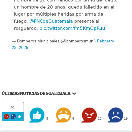
hombre de 18 con heridas por arma de fuego,
un hombre de 20 años, queda fallecido en el
lugar por múltiples heridas por arma de
fuego.
@PNCdeGuatemala
presente al
resguardo.
pic.twitter.com/fm5KmGpRuu
— Bomberos Municipales (@bomberosmuni)
February
23, 2025
ÚLTIMAS NOTICIAS DE GUATEMALA
51
8
4
20
19