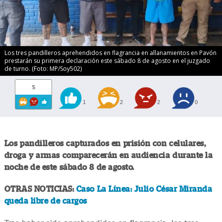
Los tres pandilleros aprehendidos en flagrancia en allanamientos en Pavón
prestarán su primera declaración este sábado 8 de agosto en el juzgado
de turno. (Foto: MP/Soy502)
5
1
2
2
0
Los pandilleros capturados en prisión con celulares,
droga y armas comparecerán en audiencia durante la
noche de este sábado 8 de agosto.
OTRAS NOTICIAS:
Caso La Línea: Julio César Miranda
queda libre de cargos