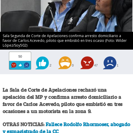
Sala Segunda de Corte de Apelaciones confirma arresto domiciliario a
favor de Carlos Acevedo, piloto que embistió en tres ocasio (Foto: Wilder
López/Soy502)
50
2
0
47
1
La Sala de Corte de Apelaciones rechazó una
apelación del MP y confirma arresto domiciliario a
favor de Carlos Acevedo, piloto que embistió en tres
ocasiones a un motorista en la zona 9.
OTRAS NOTICIAS:
Fallece Rodolfo Rhormoser, abogado
y exmagistrado de la CC