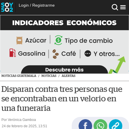
Login
/
Registrarme
NOTICIAS GUATEMALA
/
NOTICIAS
/
ALERTAS
Disparan contra tres personas que
se encontraban en un velorio en
una funeraria
Por Verónica Gamboa
24 de febrero de 2025, 13:51