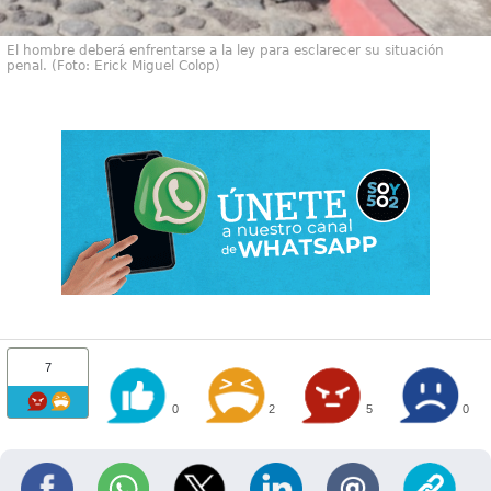
El hombre deberá enfrentarse a la ley para esclarecer su situación
penal. (Foto: Erick Miguel Colop)
7
0
2
5
0