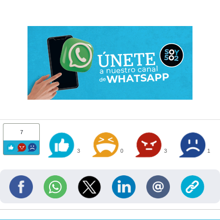
7
3
0
3
1