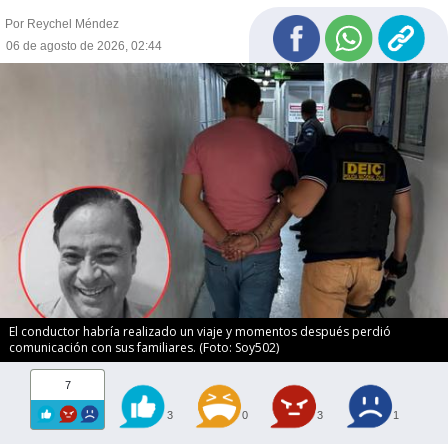
Por Reychel Méndez
06 de agosto de 2026, 02:44
El conductor habría realizado un viaje y momentos después perdió
comunicación con sus familiares. (Foto: Soy502)
7
3
0
3
1