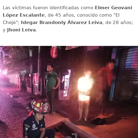
Las víctimas fueron identificadas como
Elmer Geovani
López Escalante
, de 45 años, conocido como "El
Cheje";
Idegar Brandonly Álvarez
Leiva
, de 28 años;
y
Jhoni
Leiva
.