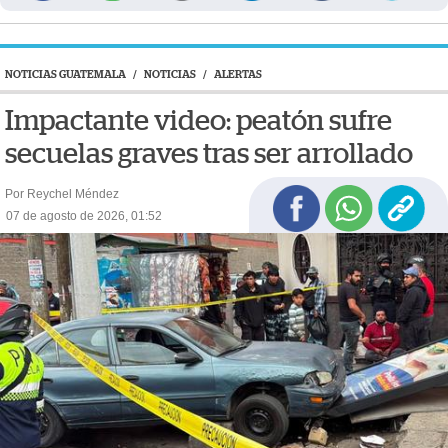
NOTICIAS GUATEMALA
/
NOTICIAS
/
ALERTAS
Impactante video: peatón sufre
secuelas graves tras ser arrollado
Por Reychel Méndez
07 de agosto de 2026, 01:52