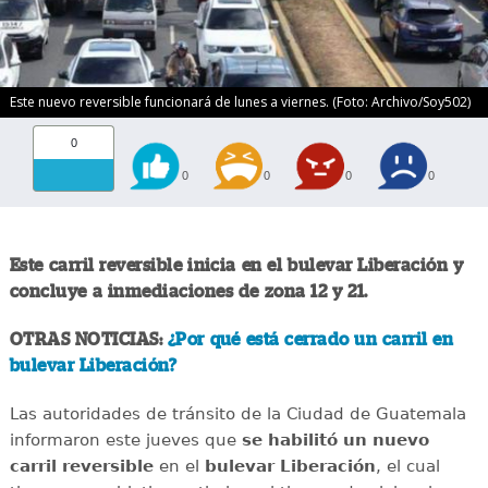
Este nuevo reversible funcionará de lunes a viernes. (Foto: Archivo/Soy502)
0
0
0
0
0
Este carril reversible inicia en el bulevar Liberación y
concluye a inmediaciones de zona 12 y 21.
OTRAS NOTICIAS:
¿Por qué está cerrado un carril en
bulevar Liberación?
Las autoridades de tránsito de la Ciudad de Guatemala
informaron este jueves que
se habilitó un nuevo
carril reversible
en el
bulevar Liberación
, el cual