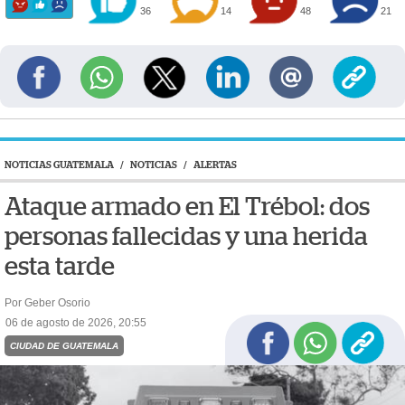
36
14
48
21
NOTICIAS GUATEMALA
/
NOTICIAS
/
ALERTAS
Ataque armado en El Trébol: dos
personas fallecidas y una herida
esta tarde
Por Geber Osorio
06 de agosto de 2026, 20:55
CIUDAD DE GUATEMALA