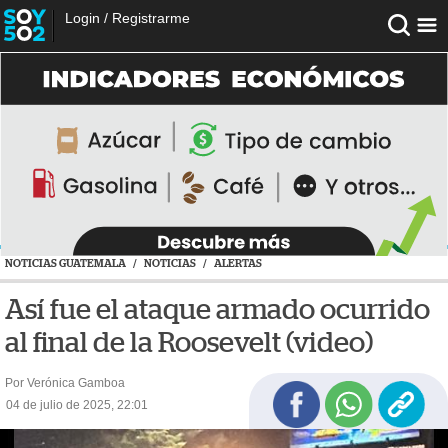
Login
/
Registrarme
NOTICIAS GUATEMALA
/
NOTICIAS
/
ALERTAS
Así fue el ataque armado ocurrido
al final de la Roosevelt (video)
Por Verónica Gamboa
04 de julio de 2025, 22:01