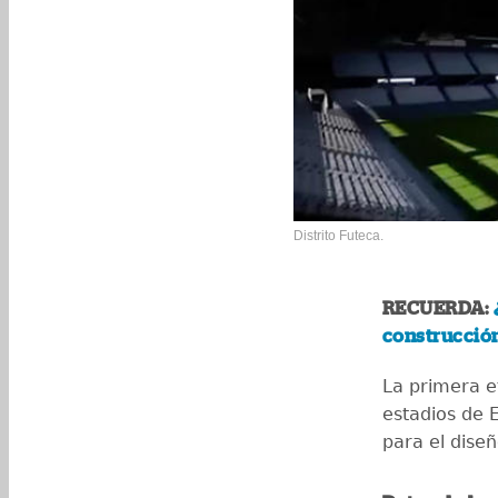
Distrito Futeca.
RECUERDA:
construcción
La primera e
estadios de 
para el dise