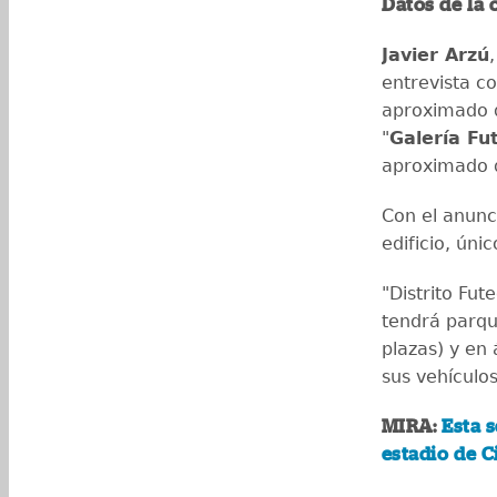
Datos de la 
Javier Arzú
entrevista c
aproximado d
"
Galería Fu
aproximado d
Con el anunc
edificio, úni
"Distrito Fut
tendrá parqu
plazas) y en 
sus vehículo
MIRA:
Esta 
estadio de 