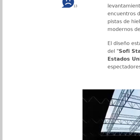
levantamient
13
encuentros d
pistas de hie
modernos de 
El diseño es
del "
Sofi St
Estados Un
espectadore