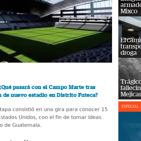
armado
Mixco
El cam
transp
droga
Trágico
¿Qué pasará con el Campo Marte tras
falleci
Mejica
 de nuevo estadio en Distrito Futeca?
ESPECIAL
tapa consistió en una gira para conocer 15
Estados Unidos, con el fin de tomar ideas
ño de Guatemala.