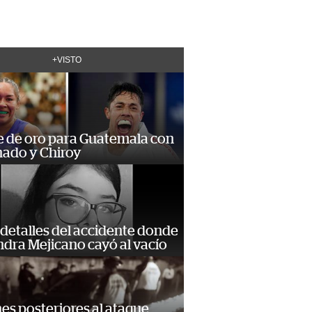
+VISTO
e de oro para Guatemala con
ado y Chiroy
detalles del accidente donde
dra Mejicano cayó al vacío
s posteriores al ataque