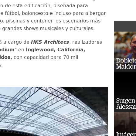
o de esta edificación, diseñada para
e fútbol, baloncesto e incluso para albergar
lo, piscinas y contener los escenarios más
grandes shows musicales y culturales.
tá a cargo de
HKS Architecs
, realizadores
adium
" en
Inglewood, California,
idos
, con capacidad para 70 mil
Doblet
s.
Maldon
Surgen 
Alessan
Imágene