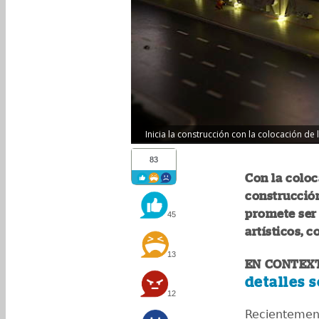
Inicia la construcción con la colocación de
83
Con la coloc
construcción
promete ser 
45
artísticos, 
13
EN CONTEX
detalles 
12
Recientement