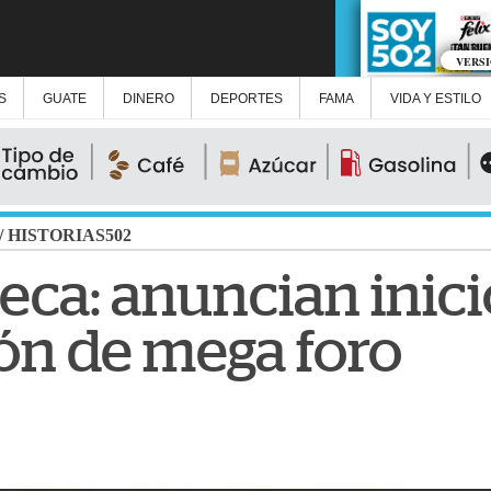
VERS
S
GUATE
DINERO
DEPORTES
FAMA
VIDA Y ESTILO
/
HISTORIAS502
teca: anuncian inic
ón de mega foro