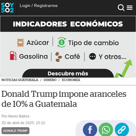
Login
/
Registrarme
NOTICIAS GUATEMALA
/
DINERO
/
ECONOMÍA
Donald Trump impone aranceles
de 10% a Guatemala
Por Alexis Batres
02 de abril de 2025, 15:15
DONALD TRUMP