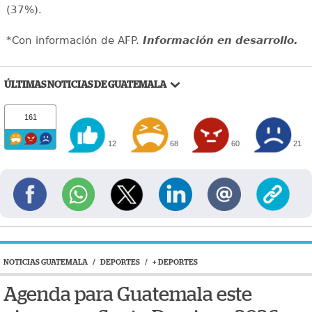
(37%).
*Con información de AFP.
Información en desarrollo.
ÚLTIMAS NOTICIAS DE GUATEMALA
161
12
68
60
21
NOTICIAS GUATEMALA
/
DEPORTES
/
+ DEPORTES
Agenda para Guatemala este