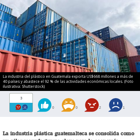
La industria del plástico en Guatemala exporta US$668 millones a más de
40 países y abastece el 92 % de las actividades económicas locales. (Foto
ilustrativa: Shutterstock)
3
0
0
2
1
La industria plástica guatemalteca se consolida como