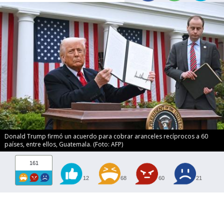
Donald Trump firmó un acuerdo para cobrar aranceles recíprocos a 60
países, entre ellos, Guatemala. (Foto: AFP)
161
12
68
60
21