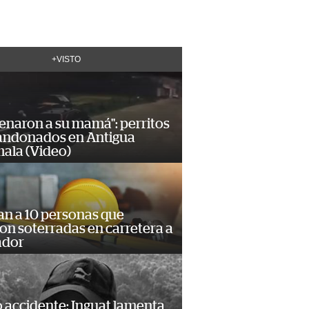
+VISTO
enaron a su mamá": perritos
andonados en Antigua
ala (Video)
an a 10 personas que
n soterradas en carretera a
ador
 accidente: Inguat lamenta