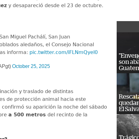
uez
y desapareció desde el 23 de octubre.
 San Miguel Pachálí, San Juan
blados aledaños, el Consejo Nacional
das informa:
pic.twitter.com/iFLNmQyel0
"Enven
son ab
Pgt)
October 25, 2025
Guatem
inación y traslado de distintas
Rescat
es de protección animal hacia este
quedaro
e confirmó su aparición la noche del sábado
El Salv
bre
a 500 metros
del recinto de la
Trágico