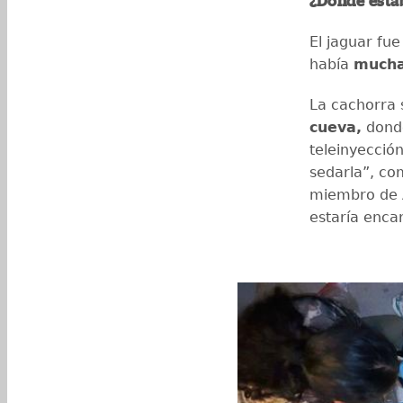
¿Dónde esta
El jaguar fu
había
mucha
La cachorra 
cueva,
donde
teleinyecció
sedarla”, com
miembro de 
estaría encar