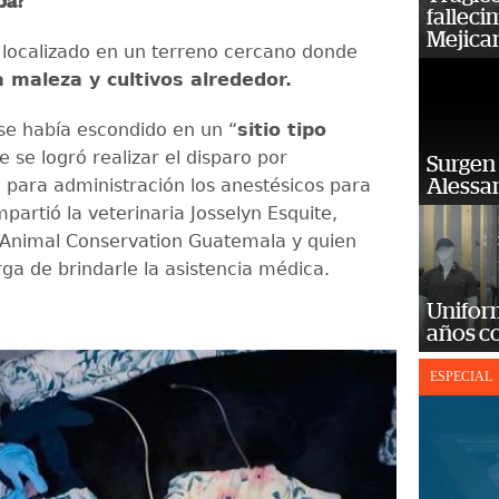
ba?
falleci
Mejica
e localizado en un terreno cercano donde
 maleza y cultivos alrededor.
se había escondido en un “
sitio tipo
 se logró realizar el disparo por
Surgen 
n para administración los anestésicos para
Alessan
partió la veterinaria Josselyn Esquite,
Animal Conservation Guatemala y quien
ga de brindarle la asistencia médica.
Unifor
años c
ESPECIAL