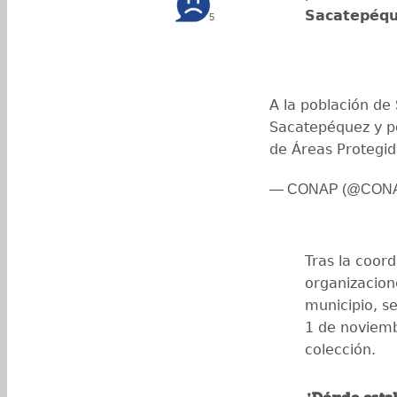
Sacatepéq
5
A la población de
Sacatepéquez y po
de Áreas Protegi
— CONAP (@CONA
Tras la coord
organizacion
municipio, s
1 de noviem
colección.