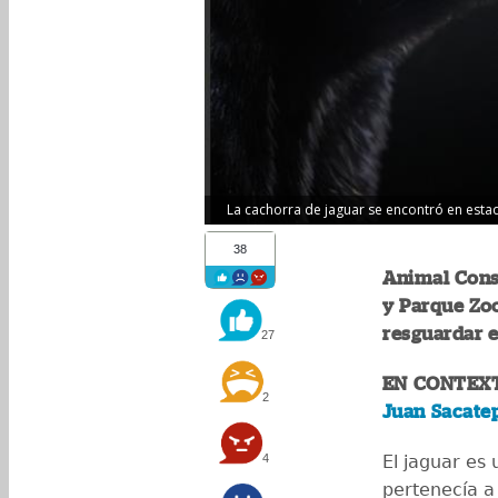
La cachorra de jaguar se encontró en estado 
38
Animal Cons
y Parque Zoo
resguardar e
27
EN CONTEX
2
Juan Sacate
4
El jaguar es 
pertenecía a