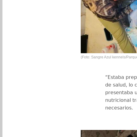
(Foto: Sangre Azul kennels/Parq
“Estaba prep
de salud, lo 
presentaba u
nutricional t
necesarios.