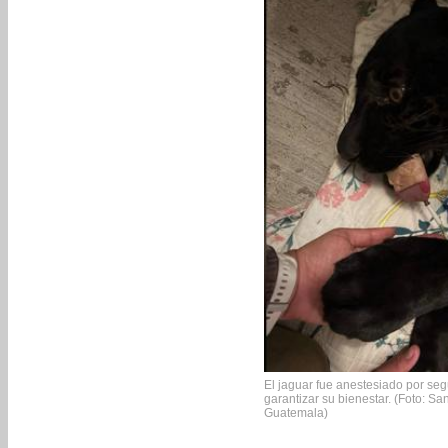
El jaguar fue anestesiado por seg
garantizar su bienestar. (Foto: 
Guatemala)