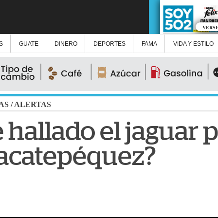
VERS
S
GUATE
DINERO
DEPORTES
FAMA
VIDA Y ESTILO
AS
/
ALERTAS
 hallado el jaguar 
Sacatepéquez?