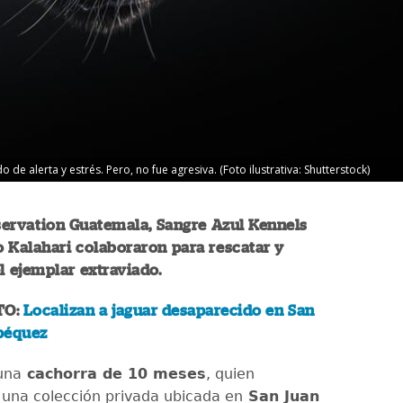
de alerta y estrés. Pero, no fue agresiva. (Foto ilustrativa: Shutterstock)
ervation Guatemala, Sangre Azul Kennels
 Kalahari colaboraron para rescatar y
l ejemplar extraviado.
TO:
Localizan a jaguar desaparecido en San
péquez
una
cachorra de 10 meses
, quien
 una colección privada ubicada en
San Juan