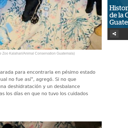
Histor
de la 
Guat
ue Zoo Kalahari/Animal Conservation Guatemala)
arada para encontrarla en pésimo estado
cual no fue así”, agregó. Si no que
na deshidratación y un desbalance
ras los días en que no tuvo los cuidados