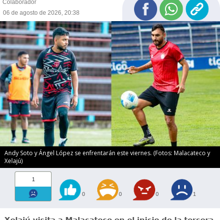
Colaborador
06 de agosto de 2026, 20:38
Andy Soto y Ángel López se enfrentarán este viernes. (Fotos: Malacateco y
Xelajú)
1
0
0
0
1