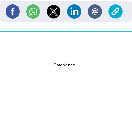
Obteniendo...