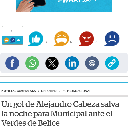
18
3
6
3
6
NOTICIAS GUATEMALA
/
DEPORTES
/
FÚTBOL NACIONAL
Un gol de Alejandro Cabeza salva
la noche para Municipal ante el
Verdes de Belice