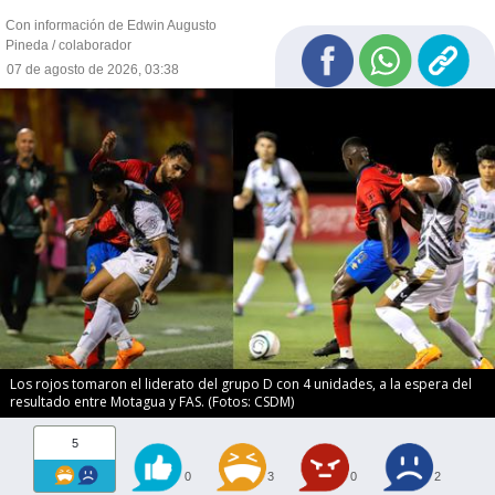
Con información de Edwin Augusto
Pineda / colaborador
07 de agosto de 2026, 03:38
Los rojos tomaron el liderato del grupo D con 4 unidades, a la espera del
resultado entre Motagua y FAS. (Fotos: CSDM)
5
0
3
0
2