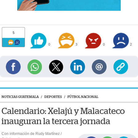
5
0
3
0
2
NOTICIAS GUATEMALA
/
DEPORTES
/
FÚTBOL NACIONAL
Calendario: Xelajú y Malacateco
inauguran la tercera jornada
Con información de Rudy Martínez /