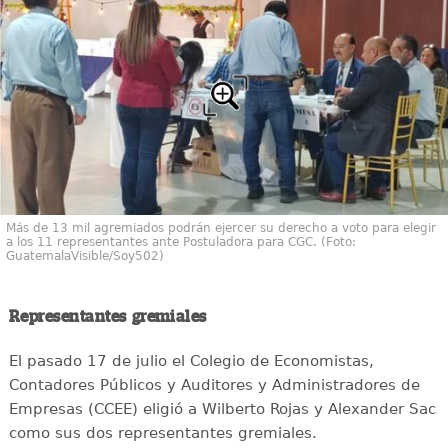
Más de 13 mil agremiados podrán ejercer su derecho a voto para elegir
a los 11 representantes ante Postuladora para CGC. (Foto:
GuatemalaVisible/Soy502)
Representantes gremiales
El pasado 17 de julio el Colegio de Economistas,
Contadores Públicos y Auditores y Administradores de
Empresas (CCEE) eligió a Wilberto Rojas y Alexander Sac
como sus dos representantes gremiales.