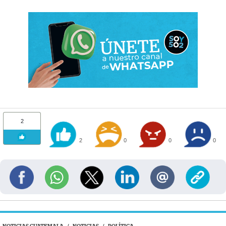
2
2
0
0
0