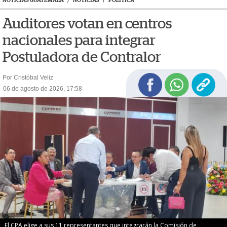
NOTICIAS GUATEMALA
/
NOTICIAS
/
POLÍTICA
Auditores votan en centros
nacionales para integrar
Postuladora de Contralor
Por Cristóbal Veliz
06 de agosto de 2026, 17:58
El CPA elige a sus 11 representantes que integrarán la Comisión de