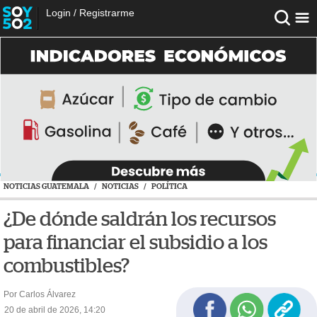
Login
/
Registrarme
NOTICIAS GUATEMALA
/
NOTICIAS
/
POLÍTICA
¿De dónde saldrán los recursos
para financiar el subsidio a los
combustibles?
Por Carlos Álvarez
20 de abril de 2026, 14:20