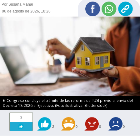
Por Susana Manai
06 de agosto de 2026, 18:28
El Congreso concluye el trámite de las reformas al IUSI previo al envío del
Decreto 18-2026 al Ejecutivo. (Foto ilustrativa: Shutterstock)
2
2
0
0
0