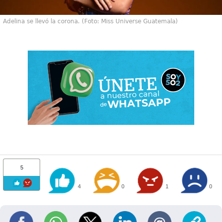
Adelina se llevó la corona. (Foto: Miss Universe Guatemala)
5
4
0
1
0