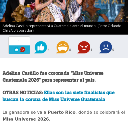
Adelina Castillo representará a Guatemala ante el mundo. (Foto: Orlando
Chile/colaborador)
5
4
0
1
0
Adelina Castillo fue coronada "Miss Universe
Guatemala 2026" para representar al país.
OTRAS NOTICIAS:
Ellas son las siete finalistas que
buscan la corona de Miss Universe Guatemala
La ganadora se va a
Puerto Rico
, donde se celebrará el
Miss Universe 2026
.