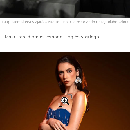
La guatemalteca viajará a Puerto Rico. (Foto: Orlando Chile/Colaborador)
Habla tres idiomas, español, inglés y griego.