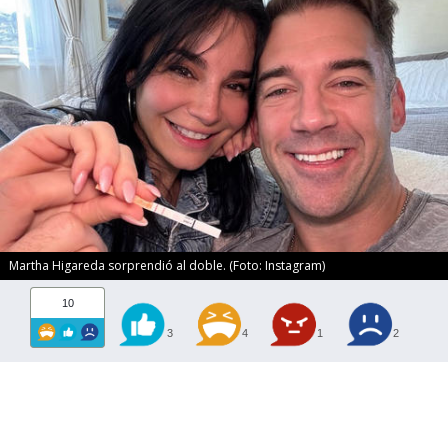
Martha Higareda sorprendió al doble. (Foto: Instagram)
10
3
4
1
2