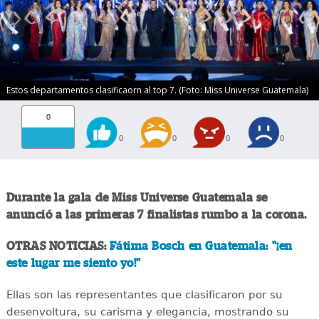
Estos departamentos clasificaorn al top 7. (Foto: Miss Universe Guatemala)
0
0
0
0
0
Durante la gala de Miss Universe Guatemala se
anunció a las primeras 7 finalistas rumbo a la corona.
OTRAS NOTICIAS:
Fátima Bosch en Guatemala: "¡en
este lugar me siento yo!"
Ellas son las representantes que clasificaron por su
desenvoltura, su carisma y elegancia, mostrando su