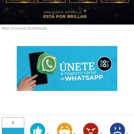
Miss Universe Guatemala.
0
0
0
0
0