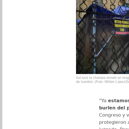
Así luce la champa donde se resgu
de hambre. (Foto: Wilder López/
“Ya
estamos
burlen del 
Congreso y v
protegieron 