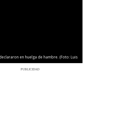
3/5
eclararon en huelga de hambre. (Foto: Luis
Un médico de la P
huelga de hambre 
PUBLICIDAD