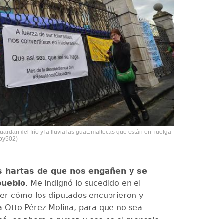
ardan del frío y la lluvia las guatemaltecas que están en huelga
Soy502)
 hartas de que nos engañen y se
pueblo
. Me indignó lo sucedido en el
er cómo los diputados encubrieron y
a Otto Pérez Molina, para que no sea