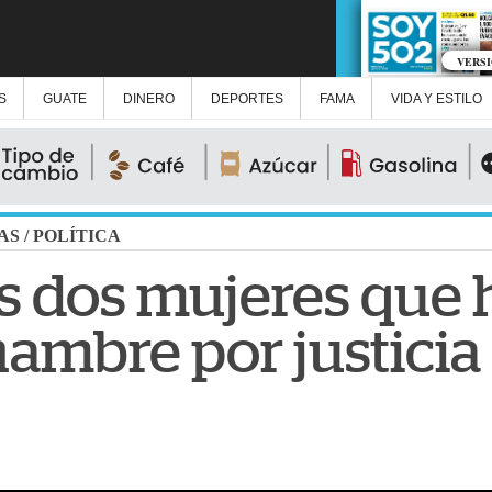
VERS
S
GUATE
DINERO
DEPORTES
FAMA
VIDA Y ESTILO
AS
/
POLÍTICA
las dos mujeres que
hambre por justicia