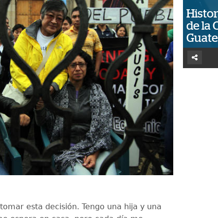
Histor
de la 
Guat
 tomar esta decisión. Tengo una hija y una