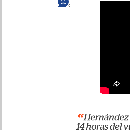
0
“
Hernández y
14 horas del v