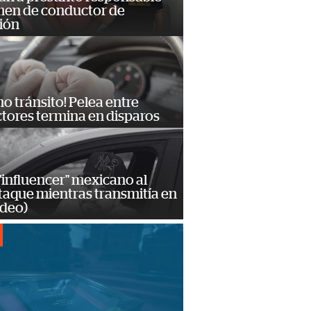
imen de conductor de
ión
no tránsito! Pelea entre
tores termina en disparos
influencer" mexicano al
ataque mientras transmitía en
ideo)