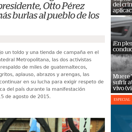
presidente, Otto Pérez
del cr
aplicac
ás burlas al pueblo de los
¡En ple
conduc
jo un toldo y una tienda de campaña en el
atedral Metropolitana, las dos activistas
l respaldo de miles de guatemaltecos,
ritos, aplauso, abrazos y arengas, las
Muere "
continuar en su lucha para exigir respeto de
sufrir 
vivo (v
tica del país durante la manifestación
 15 de agosto de 2015.
ESPECIAL