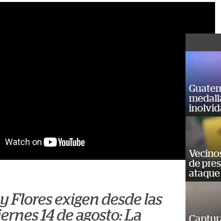
Guatem
medall
inolvi
Vecino
de pre
ataque
 Flores exigen desde las
iernes 14 de agosto: La
Captur