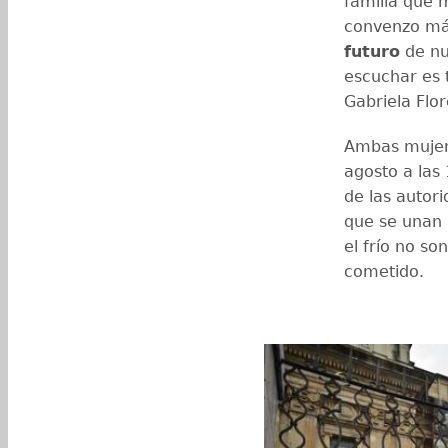
familia que 
convenzo m
futuro
de nu
escuchar es
Gabriela Flor
Ambas mujere
agosto a las 
de las autor
que se unan a
el frío no s
cometido.