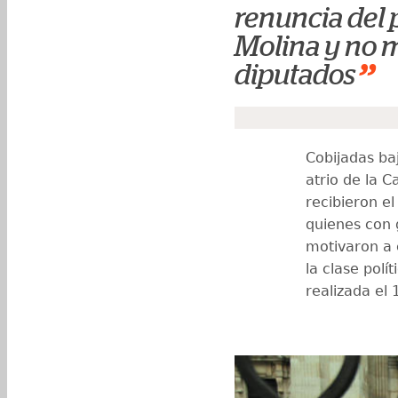
renuncia del 
Molina y no m
”
diputados
Cobijadas ba
atrio de la C
recibieron e
quienes con g
motivaron a 
la clase polí
realizada el