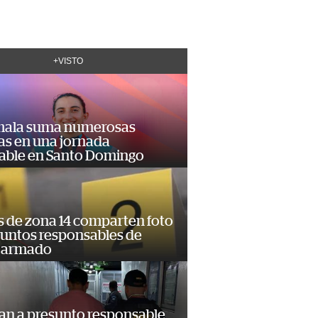
+VISTO
ala suma numerosas
as en una jornada
dable en Santo Domingo
s de zona 14 comparten foto
suntos responsables de
 armado
an a presunto responsable