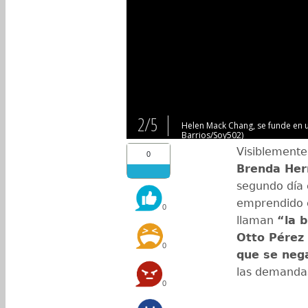
2/5
ropolitana. (Foto: Luis
Helen Mack Chang, se funde en u
Barrios/Soy502)
Visiblemente
0
Brenda Her
segundo día
emprendido e
0
llaman
“la b
Otto Pérez
0
que se nega
las demandas
0