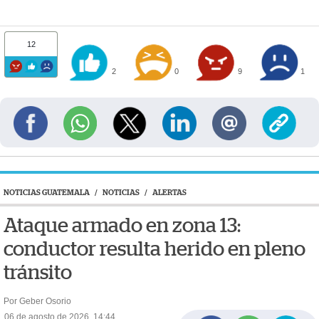
12
2
0
9
1
NOTICIAS GUATEMALA
/
NOTICIAS
/
ALERTAS
Ataque armado en zona 13:
conductor resulta herido en pleno
tránsito
Por Geber Osorio
06 de agosto de 2026, 14:44