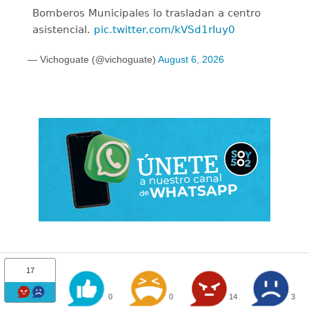
Bomberos Municipales lo trasladan a centro
asistencial.
pic.twitter.com/kVSd1rIuy0
— Vichoguate (@vichoguate)
August 6, 2026
17
0
0
14
3