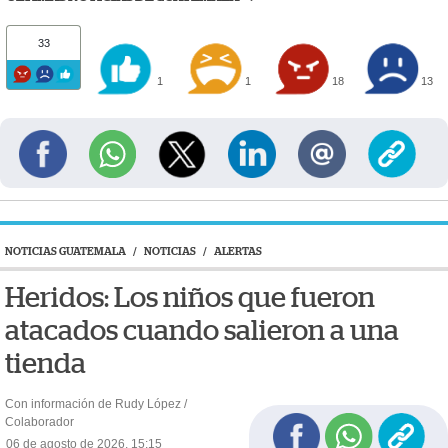
33
1
1
18
13
NOTICIAS GUATEMALA
/
NOTICIAS
/
ALERTAS
Heridos: Los niños que fueron
atacados cuando salieron a una
tienda
Con información de Rudy López /
Colaborador
06 de agosto de 2026, 15:15