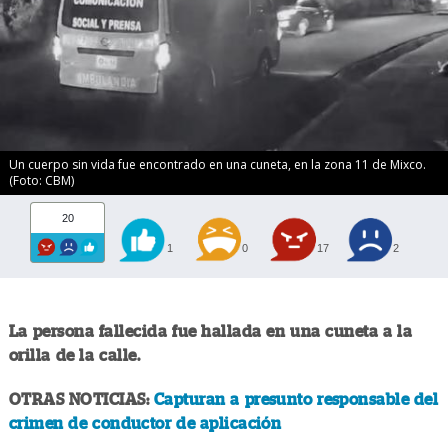
Un cuerpo sin vida fue encontrado en una cuneta, en la zona 11 de Mixco.
(Foto: CBM)
20
1
0
17
2
La persona fallecida fue hallada en una cuneta a la
orilla de la calle.
OTRAS NOTICIAS:
Capturan a presunto responsable del
crimen de conductor de aplicación