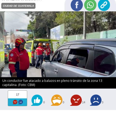
CIUDAD DE GUATEMALA
Un conductor fue atacado a balazos en pleno tránsito de la zona 13
capitalina. (Foto: CBM)
17
0
0
14
3