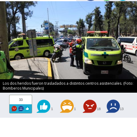
Los dos heridos fueron trasladados a distintos centros asistenciales. (Foto:
Bomberos Municipales)
33
1
1
18
13