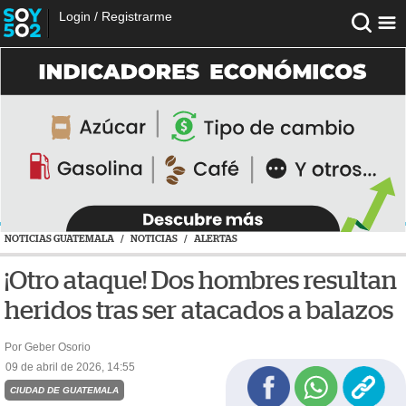
Login
/
Registrarme
NOTICIAS GUATEMALA
/
NOTICIAS
/
ALERTAS
¡Otro ataque! Dos hombres resultan
heridos tras ser atacados a balazos
Por Geber Osorio
09 de abril de 2026, 14:55
CIUDAD DE GUATEMALA