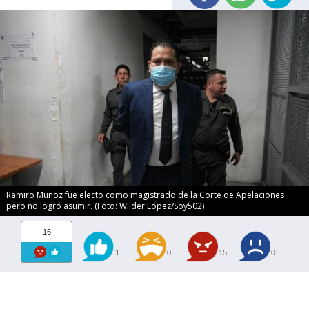
Ramiro Muñoz fue electo como magistrado de la Corte de Apelaciones
pero no logró asumir. (Foto: Wilder López/Soy502)
16
1
0
15
0