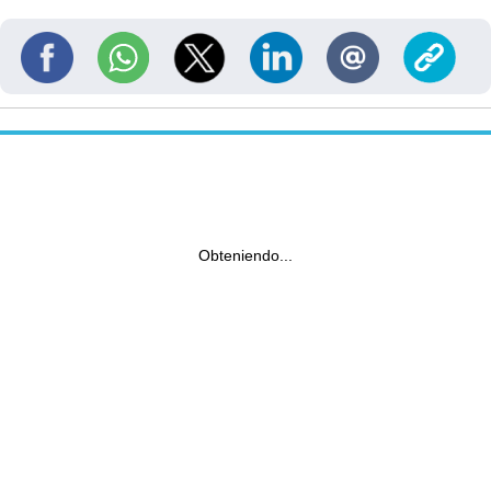
Obteniendo...