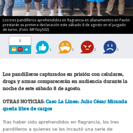
Los tres pandilleros aprehendidos en flagrancia en allanamientos en Pavón
prestarán su primera declaración este sábado 8 de agosto en el juzgado
de turno. (Foto: MP/Soy502)
5
1
2
2
0
Los pandilleros capturados en prisión con celulares,
droga y armas comparecerán en audiencia durante la
noche de este sábado 8 de agosto.
OTRAS NOTICIAS:
Caso La Línea: Julio César Miranda
queda libre de cargos
Tras haber sido aprehendidos en flagrancia, los tres
pandilleros a quienes se les incautó una serie de